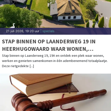
21 juli 2026, 19:20 uur
| specials
STAP BINNEN OP LAANDERWEG 19 IN
HEERHUGOWAARD WAAR WONEN,
WERKEN EN GENIETEN SAMENKOMEN
Stap binnen op Laanderweg 19, 19A en ontdek een plek waar wonen,
werken en genieten samenkomen in één adembenemend totaalplaatje.
Deze rietgedekte [...]