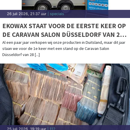
26 juli 2026, 21:37 uur
| specials
EKOWAX STAAT VOOR DE EERSTE KEER OP
DE CARAVAN SALON DÜSSELDORF VAN 28
AUGUSTUS T/M 6 SEPTEMBER
Al een paar jaar verkopen wij onze producten in Duitsland, maar dit jaar
staan we voor de 1e keer met een stand op de Caravan Salon
Düsseldorf van 28 [...]
25 juli 2026, 19:19 uur
| 112