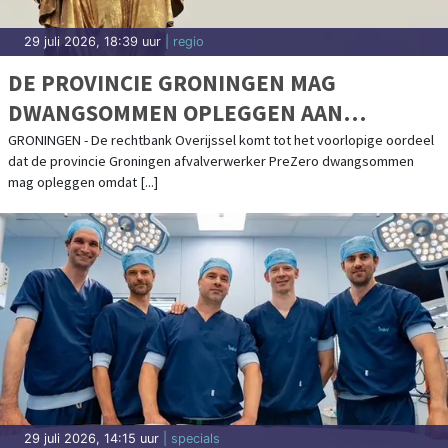
29 juli 2026, 18:39 uur
| regio
DE PROVINCIE GRONINGEN MAG
DWANGSOMMEN OPLEGGEN AAN
AFVALVERWERKER PREZERO
GRONINGEN - De rechtbank Overijssel komt tot het voorlopige oordeel
dat de provincie Groningen afvalverwerker PreZero dwangsommen
mag opleggen omdat [...]
29 juli 2026, 14:15 uur
| specials