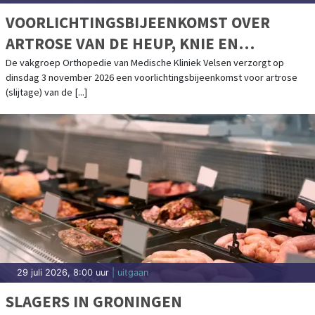
VOORLICHTINGSBIJEENKOMST OVER
ARTROSE VAN DE HEUP, KNIE EN
SCHOUDER IN MEDISCHE KLINIEK VELSEN
De vakgroep Orthopedie van Medische Kliniek Velsen verzorgt op
dinsdag 3 november 2026 een voorlichtingsbijeenkomst voor artrose
(slijtage) van de [...]
29 juli 2026, 8:00 uur
| uitgaan
SLAGERS IN GRONINGEN