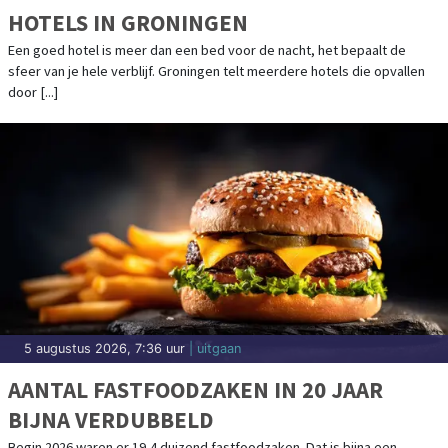
HOTELS IN GRONINGEN
Een goed hotel is meer dan een bed voor de nacht, het bepaalt de
sfeer van je hele verblijf. Groningen telt meerdere hotels die opvallen
door [...]
5 augustus 2026, 7:36 uur
| uitgaan
AANTAL FASTFOODZAKEN IN 20 JAAR
BIJNA VERDUBBELD
Begin 2026 waren er 19,4 duizend fastfoodzaken. Dat is bijna een