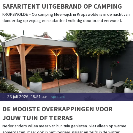
SAFARITENT UITGEBRAND OP CAMPING
KROPSWOLDE – Op camping Meerwijck in Kropswolde is in de nacht van
donderdag op vrijdag een safaritent volledig door brand verwoest.
23 juli 2026, 18:51 uur
| specials
DE MOOISTE OVERKAPPINGEN VOOR
JOUW TUIN OF TERRAS
Nederlanders willen meer van hun tuin genieten. Niet alleen op warme
zomerdagen, maar ook in het voorjaar, najaar en zelfs in de winter.