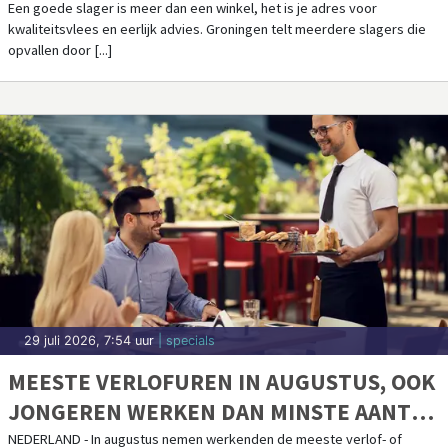
Een goede slager is meer dan een winkel, het is je adres voor
kwaliteitsvlees en eerlijk advies. Groningen telt meerdere slagers die
opvallen door [...]
29 juli 2026, 7:54 uur
| specials
MEESTE VERLOFUREN IN AUGUSTUS, OOK
JONGEREN WERKEN DAN MINSTE AANTAL
UREN
NEDERLAND - In augustus nemen werkenden de meeste verlof- of