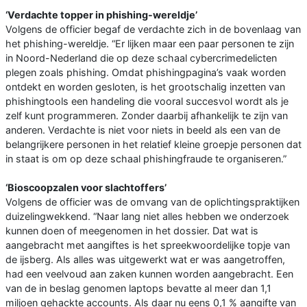
‘Verdachte topper in phishing-wereldje’
Volgens de officier begaf de verdachte zich in de bovenlaag van
het phishing-wereldje. “Er lijken maar een paar personen te zijn
in Noord-Nederland die op deze schaal cybercrimedelicten
plegen zoals phishing. Omdat phishingpagina’s vaak worden
ontdekt en worden gesloten, is het grootschalig inzetten van
phishingtools een handeling die vooral succesvol wordt als je
zelf kunt programmeren. Zonder daarbij afhankelijk te zijn van
anderen. Verdachte is niet voor niets in beeld als een van de
belangrijkere personen in het relatief kleine groepje personen dat
in staat is om op deze schaal phishingfraude te organiseren.”
‘Bioscoopzalen voor slachtoffers’
Volgens de officier was de omvang van de oplichtingspraktijken
duizelingwekkend. “Naar lang niet alles hebben we onderzoek
kunnen doen of meegenomen in het dossier. Dat wat is
aangebracht met aangiftes is het spreekwoordelijke topje van
de ijsberg. Als alles was uitgewerkt wat er was aangetroffen,
had een veelvoud aan zaken kunnen worden aangebracht. Een
van de in beslag genomen laptops bevatte al meer dan 1,1
miljoen gehackte accounts. Als daar nu eens 0,1 % aangifte van