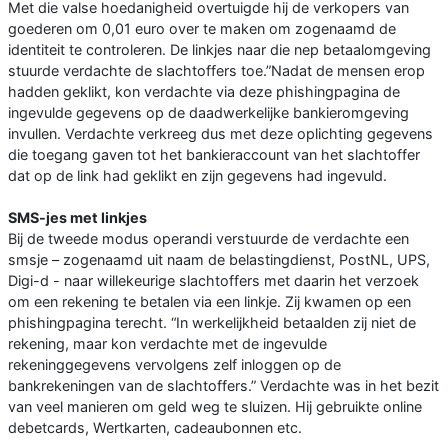
Met die valse hoedanigheid overtuigde hij de verkopers van
goederen om 0,01 euro over te maken om zogenaamd de
identiteit te controleren. De linkjes naar die nep betaalomgeving
stuurde verdachte de slachtoffers toe.”Nadat de mensen erop
hadden geklikt, kon verdachte via deze phishingpagina de
ingevulde gegevens op de daadwerkelijke bankieromgeving
invullen. Verdachte verkreeg dus met deze oplichting gegevens
die toegang gaven tot het bankieraccount van het slachtoffer
dat op de link had geklikt en zijn gegevens had ingevuld.
SMS-jes met linkjes
Bij de tweede modus operandi verstuurde de verdachte een
smsje – zogenaamd uit naam de belastingdienst, PostNL, UPS,
Digi-d - naar willekeurige slachtoffers met daarin het verzoek
om een rekening te betalen via een linkje. Zij kwamen op een
phishingpagina terecht. “In werkelijkheid betaalden zij niet de
rekening, maar kon verdachte met de ingevulde
rekeninggegevens vervolgens zelf inloggen op de
bankrekeningen van de slachtoffers.” Verdachte was in het bezit
van veel manieren om geld weg te sluizen. Hij gebruikte online
debetcards, Wertkarten, cadeaubonnen etc.