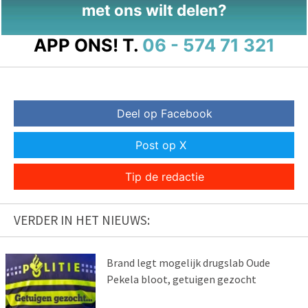
met ons wilt delen?
APP ONS!
T.
06 - 574 71 321
Deel op Facebook
Post op X
Tip de redactie
VERDER IN HET NIEUWS:
Brand legt mogelijk drugslab Oude
Pekela bloot, getuigen gezocht