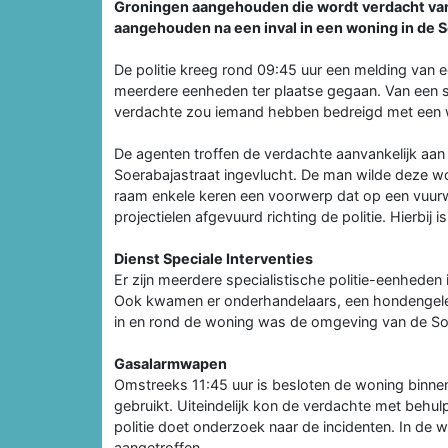
Groningen aangehouden die wordt verdacht van
aangehouden na een inval in een woning in de S
De politie kreeg rond 09:45 uur een melding van e
meerdere eenheden ter plaatse gegaan. Van een s
verdachte zou iemand hebben bedreigd met een wa
De agenten troffen de verdachte aanvankelijk aan 
Soerabajastraat ingevlucht. De man wilde deze woni
raam enkele keren een voorwerp dat op een vuur
projectielen afgevuurd richting de politie. Hierbi
Dienst Speciale Interventies
Er zijn meerdere specialistische politie-eenheden 
Ook kwamen er onderhandelaars, een hondengeleider
in en rond de woning was de omgeving van de Soe
Gasalarmwapen
Omstreeks 11:45 uur is besloten de woning binnen
gebruikt. Uiteindelijk kon de verdachte met be
politie doet onderzoek naar de incidenten. In 
aangetroffen.