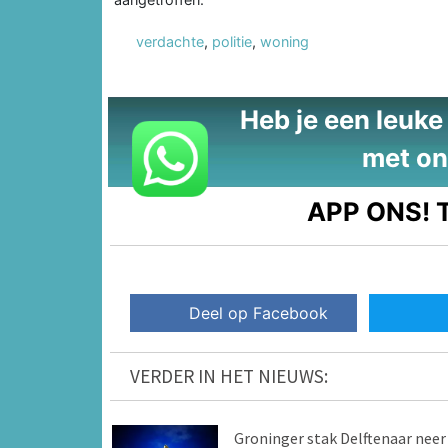
verdachte
,
politie
,
woning
Heb je een leuke t
met on
APP ONS!
T
Deel op Facebook
VERDER IN HET NIEUWS:
Groninger stak Delftenaar neer