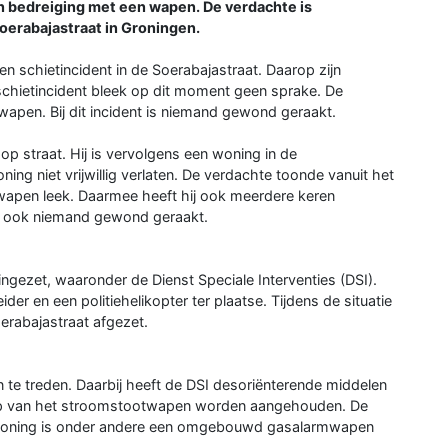
 bedreiging met een wapen. De verdachte is
oerabajastraat in Groningen.
en schietincident in de Soerabajastraat. Daarop zijn
chietincident bleek op dit moment geen sprake. De
pen. Bij dit incident is niemand gewond geraakt.
op straat. Hij is vervolgens een woning in de
ng niet vrijwillig verlaten. De verdachte toonde vanuit het
wapen leek. Daarmee heeft hij ook meerdere keren
j is ook niemand gewond geraakt.
ingezet, waaronder de Dienst Speciale Interventies (DSI).
 en een politiehelikopter ter plaatse. Tijdens de situatie
rabajastraat afgezet.
 te treden. Daarbij heeft de DSI desoriënterende middelen
hulp van het stroomstootwapen worden aangehouden. De
de woning is onder andere een omgebouwd gasalarmwapen