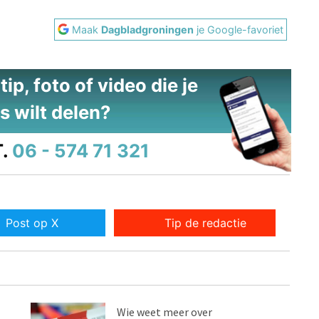
Maak
Dagbladgroningen
je Google-favoriet
ip, foto of video die je
s wilt delen?
.
06 - 574 71 321
Post op X
Tip de redactie
Wie weet meer over