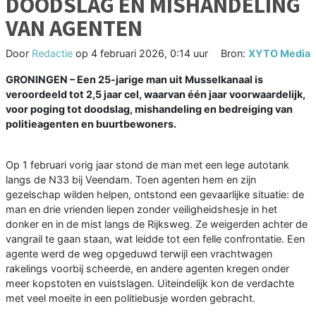
DOODSLAG EN MISHANDELING
VAN AGENTEN
Door
Redactie
op
4 februari 2026, 0:14 uur
Bron:
XYTO Media
GRONINGEN – Een 25-jarige man uit Musselkanaal is
veroordeeld tot 2,5 jaar cel, waarvan één jaar voorwaardelijk,
voor poging tot doodslag, mishandeling en bedreiging van
politieagenten en buurtbewoners.
Op 1 februari vorig jaar stond de man met een lege autotank
langs de N33 bij Veendam. Toen agenten hem en zijn
gezelschap wilden helpen, ontstond een gevaarlijke situatie: de
man en drie vrienden liepen zonder veiligheidshesje in het
donker en in de mist langs de Rijksweg. Ze weigerden achter de
vangrail te gaan staan, wat leidde tot een felle confrontatie. Een
agente werd de weg opgeduwd terwijl een vrachtwagen
rakelings voorbij scheerde, en andere agenten kregen onder
meer kopstoten en vuistslagen. Uiteindelijk kon de verdachte
met veel moeite in een politiebusje worden gebracht.