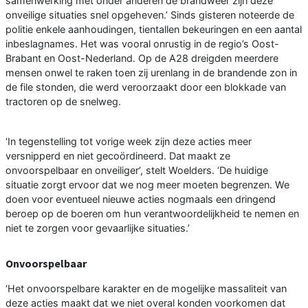
samenwerking met onder anderen de brandweer zijn deze
onveilige situaties snel opgeheven.’ Sinds gisteren noteerde de
politie enkele aanhoudingen, tientallen bekeuringen en een aantal
inbeslagnames. Het was vooral onrustig in de regio’s Oost-
Brabant en Oost-Nederland. Op de A28 dreigden meerdere
mensen onwel te raken toen zij urenlang in de brandende zon in
de file stonden, die werd veroorzaakt door een blokkade van
tractoren op de snelweg.
‘In tegenstelling tot vorige week zijn deze acties meer
versnipperd en niet gecoördineerd. Dat maakt ze
onvoorspelbaar en onveiliger’, stelt Woelders. ‘De huidige
situatie zorgt ervoor dat we nog meer moeten begrenzen. We
doen voor eventueel nieuwe acties nogmaals een dringend
beroep op de boeren om hun verantwoordelijkheid te nemen en
niet te zorgen voor gevaarlijke situaties.’
Onvoorspelbaar
‘Het onvoorspelbare karakter en de mogelijke massaliteit van
deze acties maakt dat we niet overal konden voorkomen dat