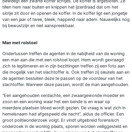
beweegt een zwarte koffer lichtjes. De koffer is afgesloten. Ze
tillen hem naar buiten en knippen het ijzerdraad dat om het
slotje zit door en openen de koffer. In de koffer ligt een jongetje
van een jaar of twee, bleek, happend naar adem. Nauwelijks nog
bij bewustzijn en niet aanspreekbaar.
Man met rolstoel
Ondertussen treffen de agenten in de nabijheid van de woning
een man aan die met een rolstoel loopt. Hem wordt gevraagd
zich te legitimeren en in zijn bezittingen treffen zij een foto aan
die mogelijk van het slachtoffer is. Ook treffen zij sleutels aan en
de agenten besluiten deze te passen op de voordeur van het
slachtoffer. Wanneer deze passen, wordt de man aangehouden.
“Een aangehouden verdachte, een zwaargewonde moeder en
zoon en een woning waar het een bende is en waar op
meerdere plaatsen bloed wordt gezien. De vraag is wat zich in
hemelsnaam had afgespeeld die nacht”, aldus de officier. Een
groot politieonderzoek volgt. Er vindt uitgebreid forensisch
onderzoek in de woning plaats, sporen worden veiliggesteld en