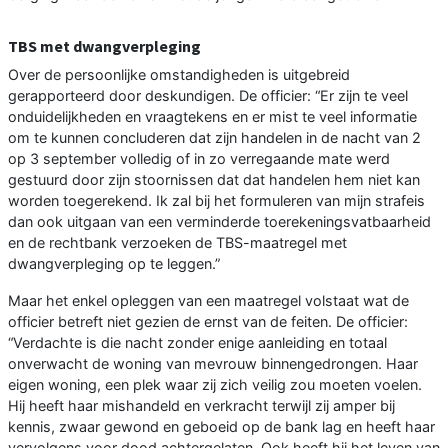
TBS met dwangverpleging
Over de persoonlijke omstandigheden is uitgebreid
gerapporteerd door deskundigen. De officier: “Er zijn te veel
onduidelijkheden en vraagtekens en er mist te veel informatie
om te kunnen concluderen dat zijn handelen in de nacht van 2
op 3 september volledig of in zo verregaande mate werd
gestuurd door zijn stoornissen dat dat handelen hem niet kan
worden toegerekend. Ik zal bij het formuleren van mijn strafeis
dan ook uitgaan van een verminderde toerekeningsvatbaarheid
en de rechtbank verzoeken de TBS-maatregel met
dwangverpleging op te leggen.”
Maar het enkel opleggen van een maatregel volstaat wat de
officier betreft niet gezien de ernst van de feiten. De officier:
“Verdachte is die nacht zonder enige aanleiding en totaal
onverwacht de woning van mevrouw binnengedrongen. Haar
eigen woning, een plek waar zij zich veilig zou moeten voelen.
Hij heeft haar mishandeld en verkracht terwijl zij amper bij
kennis, zwaar gewond en geboeid op de bank lag en heeft haar
vervolgens voor dood achtergelaten. Ook heeft hij het leven van