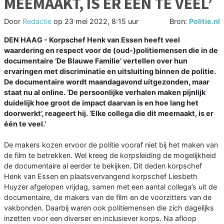
MEEMAAKT, IS ER ÉÉN TE VEEL’
Door
Redactie
op
23 mei 2022, 8:15 uur
Bron:
Politie.nl
DEN HAAG - Korpschef Henk van Essen heeft veel
waardering en respect voor de (oud-)politiemensen die in de
documentaire ‘De Blauwe Familie’ vertellen over hun
ervaringen met discriminatie en uitsluiting binnen de politie.
De documentaire wordt maandagavond uitgezonden, maar
staat nu al online. ‘De persoonlijke verhalen maken pijnlijk
duidelijk hoe groot de impact daarvan is en hoe lang het
doorwerkt’, reageert hij. ‘Elke collega die dit meemaakt, is er
één te veel.’
De makers kozen ervoor de politie vooraf niet bij het maken van
de film te betrekken. Wel kreeg de korpsleiding de mogelijkheid
de documentaire al eerder te bekijken. Dit deden korpschef
Henk van Essen en plaatsvervangend korpschef Liesbeth
Huyzer afgelopen vrijdag, samen met een aantal collega’s uit de
documentaire, de makers van de film en de voorzitters van de
vakbonden. Daarbij waren ook politiemensen die zich dagelijks
inzetten voor een diverser en inclusiever korps. Na afloop