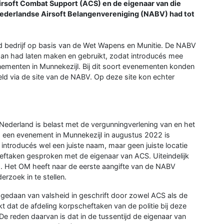
irsoft Combat Support (ACS) en de eigenaar van die
 Nederlandse Airsoft Belangenvereniging (NABV) had tot
d bedrijf op basis van de Wet Wapens en Munitie. De NABV
aan had laten maken en gebruikt, zodat introducés mee
enten in Munnekezijl. Bij dit soort evenementen konden
ld via de site van de NABV. Op deze site kon echter
Nederland is belast met de vergunningverlening van en het
ns een evenement in Munnekezijl in augustus 2022 is
ntroducés wel een juiste naam, maar geen juiste locatie
eftaken gesproken met de eigenaar van ACS. Uiteindelijk
g. Het OM heeft naar de eerste aangifte van de NABV
rzoek in te stellen.
gedaan van valsheid in geschrift door zowel ACS als de
t dat de afdeling korpscheftaken van de politie bij deze
De reden daarvan is dat in de tussentijd de eigenaar van