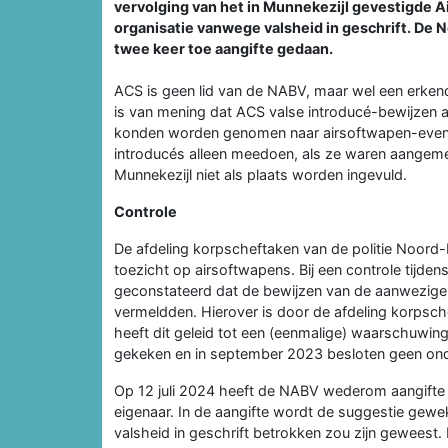
vervolging van het in Munnekezijl gevestigde A
organisatie vanwege valsheid in geschrift. De
twee keer toe aangifte gedaan.
ACS is geen lid van de NABV, maar wel een erken
is van mening dat ACS valse introducé-bewijzen 
konden worden genomen naar airsoftwapen-evenem
introducés alleen meedoen, als ze waren aangeme
Munnekezijl niet als plaats worden ingevuld.
Controle
De afdeling korpscheftaken van de politie Noord-
toezicht op airsoftwapens. Bij een controle tijde
geconstateerd dat de bewijzen van de aanwezige i
vermeldden. Hierover is door de afdeling korpsch
heeft dit geleid tot een (eenmalige) waarschuwin
gekeken en in september 2023 besloten geen onde
Op 12 juli 2024 heeft de NABV wederom aangifte 
eigenaar. In de aangifte wordt de suggestie gewek
valsheid in geschrift betrokken zou zijn geweest. 