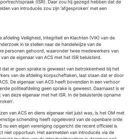
 Sportrechtspraak (ISR). Daar zou hij gezegd hebben dat de
en van introducés zou zijn ‘afgesproken’ met een
afdeling Veiligheid, Integriteit en Klachten (VIK) van de
erzoek in te stellen naar de handelwijze van de
rdere personen gehoord, waaronder twee medewerkers van
van de eigenaar van ACS met het ISR beluisterd.
 dat er geen sprake is geweest van betrokkenheid bij het
kers van de afdeling korpscheftaken, laat staan dat er door
 ACS. De eigenaar van ACS heeft bovendien in een verhoor
nde politieafdeling geen sprake is geweest. Daarnaast is er
 van deze eigenaar met het ISR. In de beluisterde opname
roken’.
en van ACS en diens eigenaar niet juist was, is het OM met
 ernstige schending heeft opgeleverd van de openbare orde
 nu een eigen vereniging opgericht die recent officieel is
ject niet opportuun. Het aanmelden van introducés via de
onjuist invullen van de introducébewijzen is daarmee ook