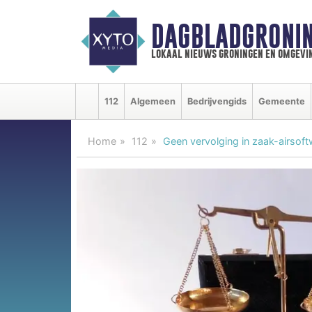
DAGBLADGRONIN
lokaal nieuws groningen en omgevi
112
Algemeen
Bedrijvengids
Gemeente
Home
112
Geen vervolging in zaak-airsoft