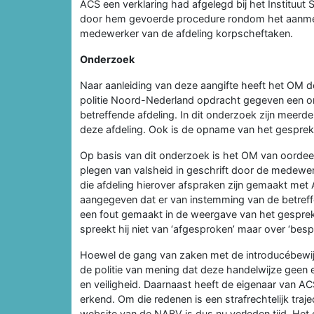
ACS een verklaring had afgelegd bij het Instituut
door hem gevoerde procedure rondom het aanmeld
medewerker van de afdeling korpscheftaken.
Onderzoek
Naar aanleiding van deze aangifte heeft het OM de 
politie Noord-Nederland opdracht gegeven een ond
betreffende afdeling. In dit onderzoek zijn mee
deze afdeling. Ook is de opname van het gesprek 
Op basis van dit onderzoek is het OM van oordeel
plegen van valsheid in geschrift door de medewer
die afdeling hierover afspraken zijn gemaakt met
aangegeven dat er van instemming van de betreffe
een fout gemaakt in de weergave van het gesprek
spreekt hij niet van ‘afgesproken’ maar over ‘besp
Hoewel de gang van zaken met de introducébewijz
de politie van mening dat deze handelwijze geen
en veiligheid. Daarnaast heeft de eigenaar van ACS
erkend. Om die redenen is een strafrechtelijk tra
website van de NABV is dus nu verleden tijd. Het 