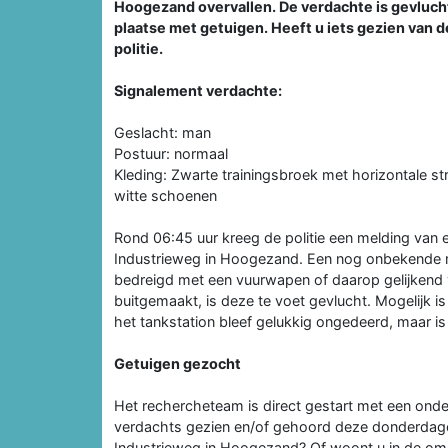
Hoogezand overvallen. De verdachte is gevlucht.
plaatse met getuigen. Heeft u iets gezien van 
politie.
Signalement verdachte:
Geslacht: man
Postuur: normaal
Kleding: Zwarte trainingsbroek met horizontale st
witte schoenen
Rond 06:45 uur kreeg de politie een melding van
Industrieweg in Hoogezand. Een nog onbekende m
bedreigd met een vuurwapen of daarop gelijkend 
buitgemaakt, is deze te voet gevlucht. Mogelijk 
het tankstation bleef gelukkig ongedeerd, maar i
Getuigen gezocht
Het rechercheteam is direct gestart met een onder
verdachts gezien en/of gehoord deze donderdag
Industrieweg in Hoogezand? Of woont u in de om