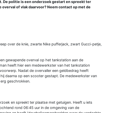
 De politie is een onderzoek gestart en spreekt ter
de overval of vlak daarvoor? Neem contact op met de
reep over de knie, zwarte Nike pufferjack, zwart Gucci-petje,
 een gewapende overval op het tankstation aan de
an heeft hier een medewerkster van het tankstation
voorwerp. Nadat de overvaller een geldbedrag heeft
is hij daarna op een scooter gestapt. De medewerkster van
s erg geschrokken.
zoek en spreekt ter plaatse met getuigen. Heeft u iets
ochtend rond 06:45 uur in de omgeving van de
geving en heeft (deurbel)camerabeelden waar de verdachte