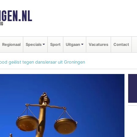
GEN.NL
ng
Regionaal
Specials
Sport
Uitgaan
Vacatures
Contact
od geëist tegen dansleraar uit Groningen