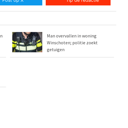
Post op X
Tip de redactie
in
Man overvallen in woning
Winschoten; politie zoekt
getuigen