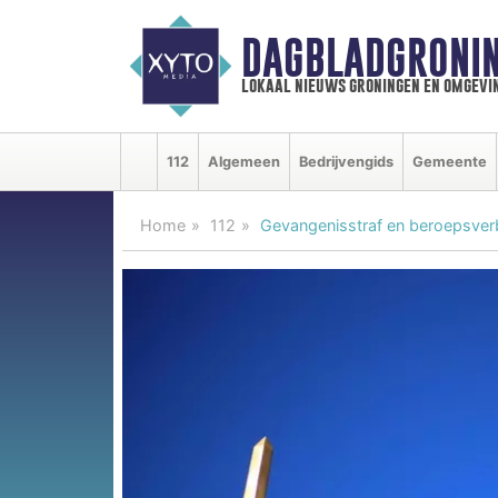
DAGBLADGRONIN
lokaal nieuws groningen en omgevi
112
Algemeen
Bedrijvengids
Gemeente
Home
112
Gevangenisstraf en beroepsverb