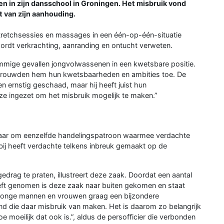
n in zijn dansschool in Groningen. Het misbruik vond
 van zijn aanhouding.
tretchsessies en massages in een één-op-één-situatie
rdt verkrachting, aanranding en ontucht verweten.
sommige gevallen jongvolwassenen in een kwetsbare positie.
ertrouwden hem hun kwetsbaarheden en ambities toe. De
en ernstig geschaad, maar hij heeft juist hun
ze ingezet om het misbruik mogelijk te maken.”
 maar om eenzelfde handelingspatroon waarmee verdachte
bij heeft verdachte telkens inbreuk gemaakt op de
edrag te praten, illustreert deze zaak. Doordat een aantal
heeft genomen is deze zaak naar buiten gekomen en staat
 jonge mannen en vrouwen graag een bijzondere
nd die daar misbruik van maken. Het is daarom zo belangrijk
 moeilijk dat ook is.”, aldus de persofficier die verbonden