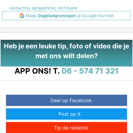
verdachte
,
aangeefster
,
rechtbank
Maak
Dagbladgroningen
je Google-favoriet
Heb je een leuke tip, foto of video die je
met ons wilt delen?
APP ONS!
T.
06 - 574 71 321
Deel op Facebook
Post op X
Tip de redactie