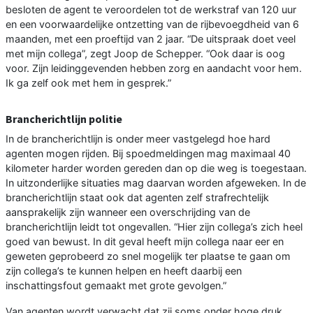
besloten de agent te veroordelen tot de werkstraf van 120 uur
en een voorwaardelijke ontzetting van de rijbevoegdheid van 6
maanden, met een proeftijd van 2 jaar. “De uitspraak doet veel
met mijn collega”, zegt Joop de Schepper. “Ook daar is oog
voor. Zijn leidinggevenden hebben zorg en aandacht voor hem.
Ik ga zelf ook met hem in gesprek.”
Brancherichtlijn politie
In de brancherichtlijn is onder meer vastgelegd hoe hard
agenten mogen rijden. Bij spoedmeldingen mag maximaal 40
kilometer harder worden gereden dan op die weg is toegestaan.
In uitzonderlijke situaties mag daarvan worden afgeweken. In de
brancherichtlijn staat ook dat agenten zelf strafrechtelijk
aansprakelijk zijn wanneer een overschrijding van de
brancherichtlijn leidt tot ongevallen. “Hier zijn collega’s zich heel
goed van bewust. In dit geval heeft mijn collega naar eer en
geweten geprobeerd zo snel mogelijk ter plaatse te gaan om
zijn collega’s te kunnen helpen en heeft daarbij een
inschattingsfout gemaakt met grote gevolgen.”
Van agenten wordt verwacht dat zij soms onder hoge druk