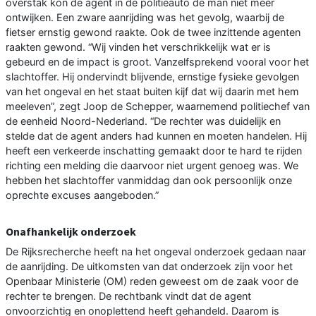
overstak kon de agent in de politieauto de man niet meer
ontwijken. Een zware aanrijding was het gevolg, waarbij de
fietser ernstig gewond raakte. Ook de twee inzittende agenten
raakten gewond. “Wij vinden het verschrikkelijk wat er is
gebeurd en de impact is groot. Vanzelfsprekend vooral voor het
slachtoffer. Hij ondervindt blijvende, ernstige fysieke gevolgen
van het ongeval en het staat buiten kijf dat wij daarin met hem
meeleven”, zegt Joop de Schepper, waarnemend politiechef van
de eenheid Noord-Nederland. “De rechter was duidelijk en
stelde dat de agent anders had kunnen en moeten handelen. Hij
heeft een verkeerde inschatting gemaakt door te hard te rijden
richting een melding die daarvoor niet urgent genoeg was. We
hebben het slachtoffer vanmiddag dan ook persoonlijk onze
oprechte excuses aangeboden.”
Onafhankelijk onderzoek
De Rijksrecherche heeft na het ongeval onderzoek gedaan naar
de aanrijding. De uitkomsten van dat onderzoek zijn voor het
Openbaar Ministerie (OM) reden geweest om de zaak voor de
rechter te brengen. De rechtbank vindt dat de agent
onvoorzichtig en onoplettend heeft gehandeld. Daarom is