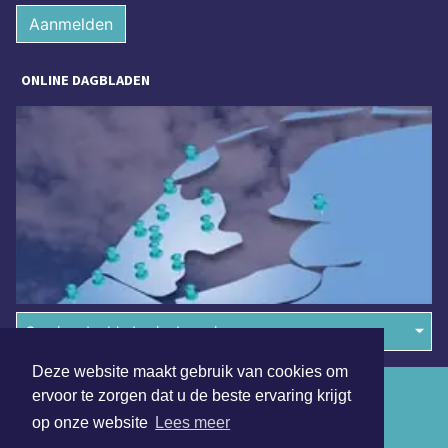
Aanmelden
ONLINE DAGBLADEN
Overige dagbladen in de regio
Deze website maakt gebruik van cookies om
Algemene voorwaarden
ervoor te zorgen dat u de beste ervaring krijgt
op onze website
Lees meer
Disclaimer