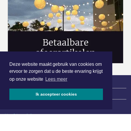
Deze website maakt gebruik van cookies om
ervoor te zorgen dat u de beste ervaring krijgt
op onze website
Lees meer
|
Nieuws | Sport | Evenementen
Ik accepteer cookies
Hoofdvestiging:
van Benthuizenlaan 1
1701 BZ Heerhugowaard