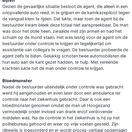
Bijten
Gezien de gevaarlijke situatie besloot de agent, die alleen in een
onopvallende auto reed, in te grijpen en de kamikazepiloot tegen
de vangrail klem te rijden. Dat lukte, maar toen de agent bij de
bestuurder kwam bleek deze totaal niet aanspreekbaar. De man
was door het dolle heen, zwaaide met zijn armen en had het
schuim op de mond staan. Het was lastig voor de agent om de
bestuurder onder controle te krijgen en tegelijkertijd om
assistentie van collega’s te vragen. De bestuurder probeerde de
agent zelfs te bijten. Gelukkig schoten twee automobilisten die
hun auto aan de kant gezet hadden, te hulp. Met vereende
krachten lukte het de man onder controle te krijgen.
Bloedmonster
Nadat de bestuurder uiteindelijk onder controle was gebracht
werd hij aangehouden en even later door een ambulance ter
controle naar het ziekenhuis gebracht. Daar is ook een
bloedmonster genomen omdat de man uit Hoogezand
vermoedelijk onder invloed van drank en/of verdovende
middelen was. Na de controle in het ziekenhuis is hij op het
politiebureau gehoord en weer op vrije voeten gesteld. Zijn
rijbewijs is ingevorderd en er wordt proces-verbaal opgemaakt