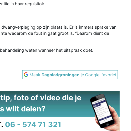
itie in haar requisitoir.
t dwangverpleging op zijn plaats is. Er is immers sprake van
achte wederom de fout in gaat groot is. “Daarom dient de
e behandeling weten wanneer het uitspraak doet.
Maak
Dagbladgroningen
je Google-favoriet
ip, foto of video die je
s wilt delen?
.
06 - 574 71 321