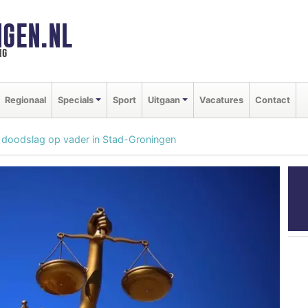
GEN.NL
ng
Regionaal
Specials
Sport
Uitgaan
Vacatures
Contact
or doodslag op vader in Stad-Groningen