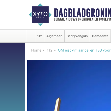
DAGBLADGRONIN
lokaal nieuws groningen en omgevi
112
Algemeen
Bedrijvengids
Gemeente
Home
112
OM eist vijf jaar cel en TBS vo