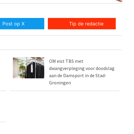
Post op X
Tip de redactie
OM eist TBS met
dwangverpleging voor doodslag
aan de Damsport in de Stad-
Groningen