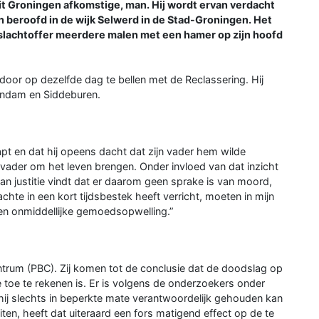
it Groningen afkomstige, man. Hij wordt ervan verdacht
en beroofd in de wijk Selwerd in de Stad-Groningen. Het
slachtoffer meerdere malen met een hamer op zijn hoofd
 door op dezelfde dag te bellen met de Reclassering. Hij
endam en Siddeburen.
apt en dat hij opeens dacht dat zijn vader hem wilde
vader om het leven brengen. Onder invloed van dat inzicht
 van justitie vindt dat er daarom geen sprake is van moord,
hte in een kort tijdsbestek heeft verricht, moeten in mijn
een onmiddellijke gemoedsopwelling.”
ntrum (PBC). Zij komen tot de conclusie dat de doodslag op
 toe te rekenen is. Er is volgens de onderzoekers onder
hij slechts in beperkte mate verantwoordelijk gehouden kan
en, heeft dat uiteraard een fors matigend effect op de te