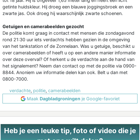
tot 18 jaar. Hij is ongeveer 1,65 meter lang en heeft een licht
getinte huidskleur. Hij droeg een blauwe joggingsbroek en een
zwarte jas. Ook droeg hij waarschijnlijk zwarte schoenen.
Getuigen en camerabeelden gezocht
De politie komt graag in contact met mensen die zondagavond
rond 21:30 uur iets verdachts hebben gezien in de omgeving
van het tankstation of de Zonnelaan. Was u getuige, beschikt u
over camerabeelden of heeft u op een andere manier informatie
over deze overval? Of herkent u de verdachte aan de hand van
het signalement? Neem dan contact op met de politie via 0900-
8844. Anoniem uw informatie delen kan ook. Belt u dan met
0800-7000.
verdachte
,
politie
,
camerabeelden
Maak
Dagbladgroningen
je Google-favoriet
Heb je een leuke tip, foto of video die je