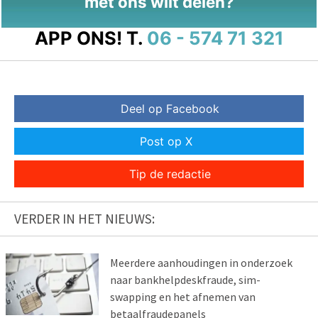
met ons wilt delen?
APP ONS!
T.
06 - 574 71 321
Deel op Facebook
Post op X
Tip de redactie
VERDER IN HET NIEUWS:
Meerdere aanhoudingen in onderzoek
naar bankhelpdeskfraude, sim-
swapping en het afnemen van
betaalfraudepanels