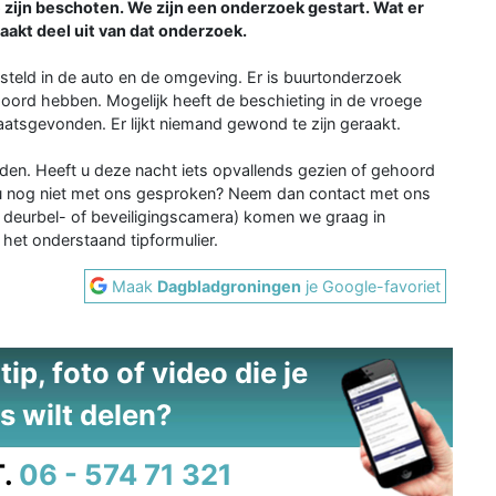
te zijn beschoten. We zijn een onderzoek gestart. Wat er
akt deel uit van dat onderzoek.
esteld in de auto en de omgeving. Er is buurtonderzoek
hoord hebben. Mogelijk heeft de beschieting in de vroege
atsgevonden. Er lijkt niemand gewond te zijn geraakt.
lden. Heeft u deze nacht iets opvallends gezien of gehoord
 u nog niet met ons gesproken? Neem dan contact met ons
n deurbel- of beveiligingscamera) komen we graag in
 het onderstaand tipformulier.
Maak
Dagbladgroningen
je Google-favoriet
ip, foto of video die je
s wilt delen?
.
06 - 574 71 321