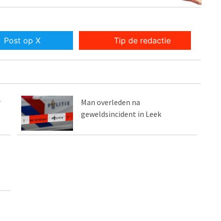
Post op X
Tip de redactie
r
Man overleden na
geweldsincident in Leek