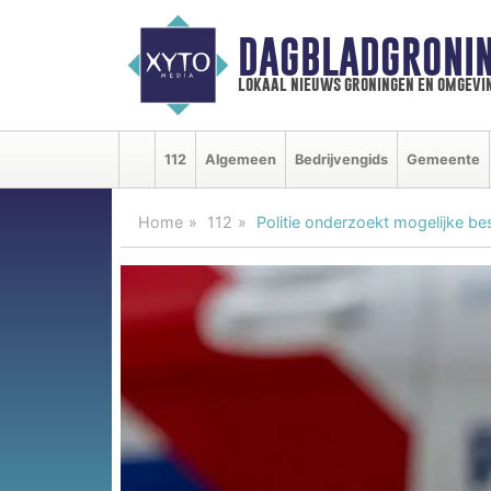
DAGBLADGRONIN
lokaal nieuws groningen en omgevi
112
Algemeen
Bedrijvengids
Gemeente
Home
112
Politie onderzoekt mogelijke be