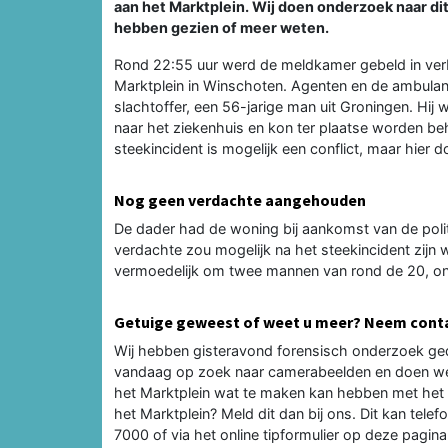
aan het Marktplein. Wij doen onderzoek naar di
hebben gezien of meer weten.
Rond 22:55 uur werd de meldkamer gebeld in verb
Marktplein in Winschoten. Agenten en de ambulan
slachtoffer, een 56-jarige man uit Groningen. Hij
naar het ziekenhuis en kon ter plaatse worden b
steekincident is mogelijk een conflict, maar hier
Nog geen verdachte aangehouden
De dader had de woning bij aankomst van de pol
verdachte zou mogelijk na het steekincident zij
vermoedelijk om twee mannen van rond de 20, on
Getuige geweest of weet u meer? Neem conta
Wij hebben gisteravond forensisch onderzoek ged
vandaag op zoek naar camerabeelden en doen we 
het Marktplein wat te maken kan hebben met het 
het Marktplein? Meld dit dan bij ons. Dit kan tel
7000 of via het online tipformulier op deze pagina