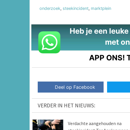
onderzoek
,
steekincident
,
marktplein
Heb je een leuke t
met on
APP ONS!
T
Deel op Facebook
VERDER IN HET NIEUWS:
Verdachte aangehouden na