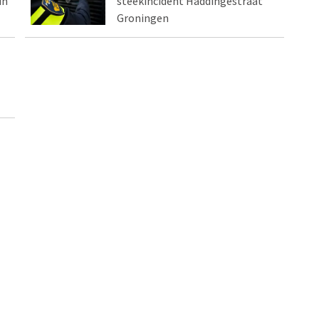
in
steekincident Haddingestraat
Groningen