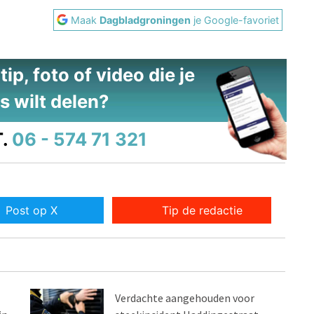
Maak
Dagbladgroningen
je Google-favoriet
ip, foto of video die je
s wilt delen?
.
06 - 574 71 321
Post op X
Tip de redactie
Verdachte aangehouden voor