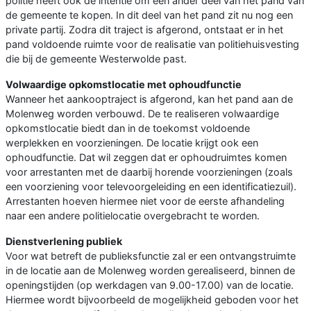
politie heeft ook de intentie om een ander deel van het pand van
de gemeente te kopen. In dit deel van het pand zit nu nog een
private partij. Zodra dit traject is afgerond, ontstaat er in het
pand voldoende ruimte voor de realisatie van politiehuisvesting
die bij de gemeente Westerwolde past.
Volwaardige opkomstlocatie met ophoudfunctie
Wanneer het aankooptraject is afgerond, kan het pand aan de
Molenweg worden verbouwd. De te realiseren volwaardige
opkomstlocatie biedt dan in de toekomst voldoende
werplekken en voorzieningen. De locatie krijgt ook een
ophoudfunctie. Dat wil zeggen dat er ophoudruimtes komen
voor arrestanten met de daarbij horende voorzieningen (zoals
een voorziening voor televoorgeleiding en een identificatiezuil).
Arrestanten hoeven hiermee niet voor de eerste afhandeling
naar een andere politielocatie overgebracht te worden.
Dienstverlening publiek
Voor wat betreft de publieksfunctie zal er een ontvangstruimte
in de locatie aan de Molenweg worden gerealiseerd, binnen de
openingstijden (op werkdagen van 9.00-17.00) van de locatie.
Hiermee wordt bijvoorbeeld de mogelijkheid geboden voor het