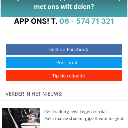
met ons wilt delen?
APP ONS!
T.
06 - 574 71 321
Deel op Facebook
Post op X
Tip de redactie
VERDER IN HET NIEUWS:
Celstraffen geëist tegen trio dat
Pakistaanse student gijzelt voor losgeld