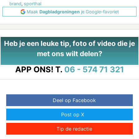
brand
,
sporthal
Maak
Dagbladgroningen
je Google-favoriet
Heb je een leuke tip, foto of video die je
met ons wilt delen?
APP ONS!
T.
06 - 574 71 321
Deel op Facebook
Post op X
Tip de redactie