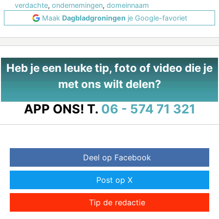
verdachte
,
ondernemingen
,
domeinnaam
Maak
Dagbladgroningen
je Google-favoriet
Heb je een leuke tip, foto of video die je
met ons wilt delen?
APP ONS!
T.
06 - 574 71 321
Deel op Facebook
Post op X
Tip de redactie