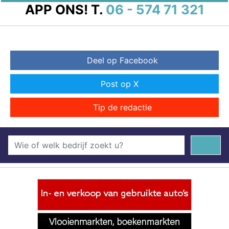
APP ONS!
T.
06 - 574 71 321
Deel op Facebook
Post op X
Tip de redactie