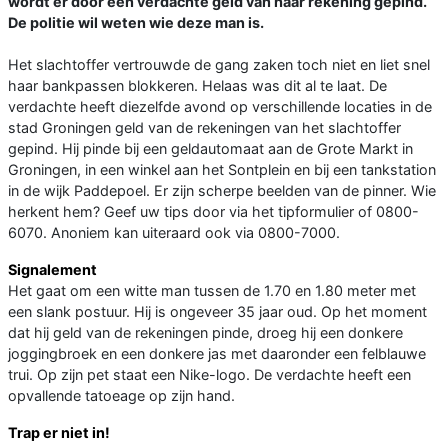
wordt er door een verdachte geld van haar rekening gepind.
De politie wil weten wie deze man is.
Het slachtoffer vertrouwde de gang zaken toch niet en liet snel
haar bankpassen blokkeren. Helaas was dit al te laat. De
verdachte heeft diezelfde avond op verschillende locaties in de
stad Groningen geld van de rekeningen van het slachtoffer
gepind. Hij pinde bij een geldautomaat aan de Grote Markt in
Groningen, in een winkel aan het Sontplein en bij een tankstation
in de wijk Paddepoel. Er zijn scherpe beelden van de pinner. Wie
herkent hem? Geef uw tips door via het tipformulier of 0800-
6070. Anoniem kan uiteraard ook via 0800-7000.
Signalement
Het gaat om een witte man tussen de 1.70 en 1.80 meter met
een slank postuur. Hij is ongeveer 35 jaar oud. Op het moment
dat hij geld van de rekeningen pinde, droeg hij een donkere
joggingbroek en een donkere jas met daaronder een felblauwe
trui. Op zijn pet staat een Nike-logo. De verdachte heeft een
opvallende tatoeage op zijn hand.
Trap er niet in!