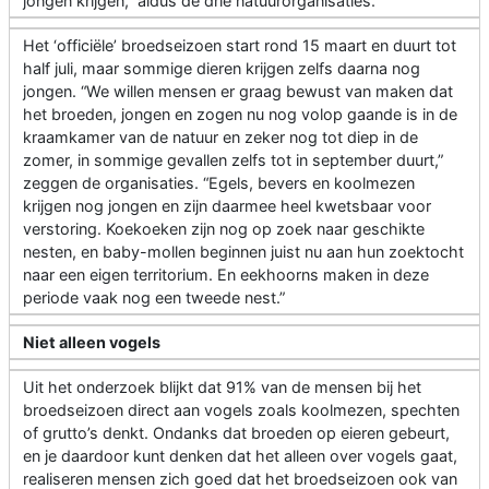
jongen krijgen,” aldus de drie natuurorganisaties.
Het ‘officiële’ broedseizoen start rond 15 maart en duurt tot
half juli, maar sommige dieren krijgen zelfs daarna nog
jongen. “We willen mensen er graag bewust van maken dat
het broeden, jongen en zogen nu nog volop gaande is in de
kraamkamer van de natuur en zeker nog tot diep in de
zomer, in sommige gevallen zelfs tot in september duurt,”
zeggen de organisaties. “Egels, bevers en koolmezen
krijgen nog jongen en zijn daarmee heel kwetsbaar voor
verstoring. Koekoeken zijn nog op zoek naar geschikte
nesten, en baby-mollen beginnen juist nu aan hun zoektocht
naar een eigen territorium. En eekhoorns maken in deze
periode vaak nog een tweede nest.”
Niet alleen vogels
Uit het onderzoek blijkt dat 91% van de mensen bij het
broedseizoen direct aan vogels zoals koolmezen, spechten
of grutto’s denkt. Ondanks dat broeden op eieren gebeurt,
en je daardoor kunt denken dat het alleen over vogels gaat,
realiseren mensen zich goed dat het broedseizoen ook van