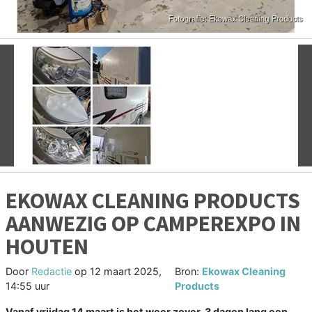
Vorige
V
EKOWAX CLEANING PRODUCTS
AANWEZIG OP CAMPEREXPO IN
HOUTEN
Door
Redactie
op
12 maart 2025,
Bron:
Ekowax Cleaning
14:55 uur
Products
Vanaf vrijdag 14 maart is het weer zover, 3 dagen lang een