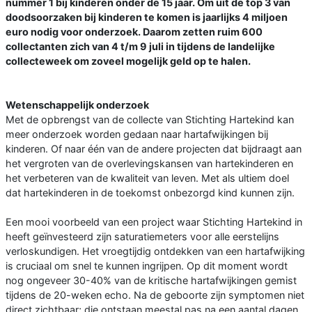
nummer 1 bij kinderen onder de 15 jaar. Om uit de top 3 van
doodsoorzaken bij kinderen te komen is jaarlijks 4 miljoen
euro nodig voor onderzoek. Daarom zetten ruim 600
collectanten zich van 4 t/m 9 juli in tijdens de landelijke
collecteweek om zoveel mogelijk geld op te halen.
Wetenschappelijk onderzoek
Met de opbrengst van de collecte van Stichting Hartekind kan
meer onderzoek worden gedaan naar hartafwijkingen bij
kinderen. Of naar één van de andere projecten dat bijdraagt aan
het vergroten van de overlevingskansen van hartekinderen en
het verbeteren van de kwaliteit van leven. Met als ultiem doel
dat hartekinderen in de toekomst onbezorgd kind kunnen zijn.
Een mooi voorbeeld van een project waar Stichting Hartekind in
heeft geïnvesteerd zijn saturatiemeters voor alle eerstelijns
verloskundigen. Het vroegtijdig ontdekken van een hartafwijking
is cruciaal om snel te kunnen ingrijpen. Op dit moment wordt
nog ongeveer 30-40% van de kritische hartafwijkingen gemist
tijdens de 20-weken echo. Na de geboorte zijn symptomen niet
direct zichtbaar; die ontstaan meestal pas na een aantal dagen.