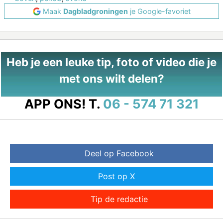
Maak
Dagbladgroningen
je Google-favoriet
Heb je een leuke tip, foto of video die je
met ons wilt delen?
APP ONS!
T.
06 - 574 71 321
Deel op Facebook
Post op X
Tip de redactie