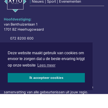
|
Nieuws | Sport | Evenementen
Hoofdvestiging:
van Benthuizenlaan 1
1701 BZ Heerhugowaard
072 8200 600
redactie@xyto.nl
www.xyto.nl
Deze website maakt gebruik van cookies om
ervoor te zorgen dat u de beste ervaring krijgt
SOCIAL MEDIA
op onze website
Lees meer
Ik accepteer cookies
NIEUWSBRIEF AANMELDEN
Schrijf je in voor onze nieuwsbrief en krijg wekelijks een
samenvatting van alle gebeurtenissen uit jouw regio.
Aanmelden