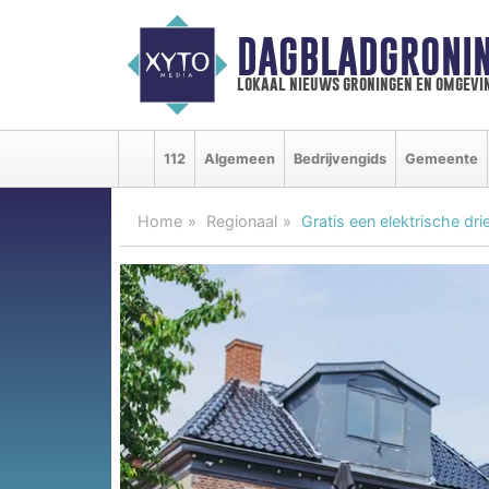
DAGBLADGRONIN
lokaal nieuws groningen en omgevi
112
Algemeen
Bedrijvengids
Gemeente
Home
Regionaal
Gratis een elektrische dri