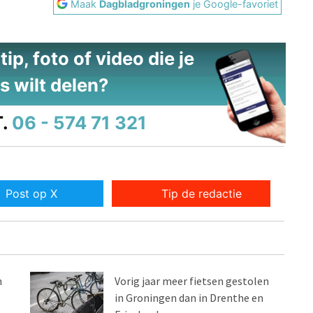
Maak
Dagbladgroningen
je Google-favoriet
ip, foto of video die je
s wilt delen?
.
06 - 574 71 321
Post op X
Tip de redactie
n
Vorig jaar meer fietsen gestolen
in Groningen dan in Drenthe en