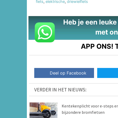
fiets
,
elektrische
,
driewielfiets
Heb je een leuke t
met on
APP ONS!
T
Deel op Facebook
VERDER IN HET NIEUWS:
Kentekenplicht voor e-steps e
bijzondere bromfietsen