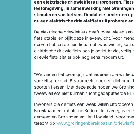
een elektrische driewielfiets uitproberen. Fiet
leefomgeving. In samenwerking met Groningen 
stimuleren van fietsen. Omdat niet iedereen op
nu een elektrische driewielfiets uitproberen en k
De elektrische driewielfiets heeft twee wielen aa
fiets stabiel en blijft deze in evenwicht. Voor m
durven fietsen op een fiets met twee wielen, kan de
elektrische driewielfiets ben je actief bezig, veili
driewielfiets ziet er ook nog eens modern uit.
"We vinden het belangrijk dat iedereen die wil fiet
vanzelfsprekend. Bijvoorbeeld door een lichameli
soorten fietsen. Met deze actie hopen we Groninge
tweewielfiets niet kunnen," licht gedeputeerde Er
Inwoners die de fiets een week willen uitproberen
Bereikbaar en ophalen in Bedum. In overleg is er 
gemeenten Groningen en Het Hogeland. Voor meer 
terecht op
www.groningenbereikbaar.nl/driewielfie