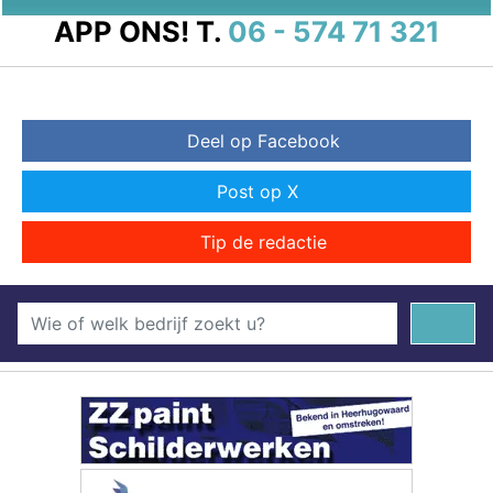
APP ONS!
T.
06 - 574 71 321
Deel op Facebook
Post op X
Tip de redactie