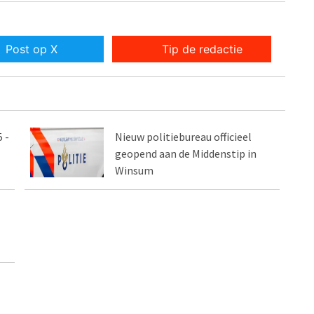
Post op X
Tip de redactie
 -
Nieuw politiebureau officieel
geopend aan de Middenstip in
Winsum