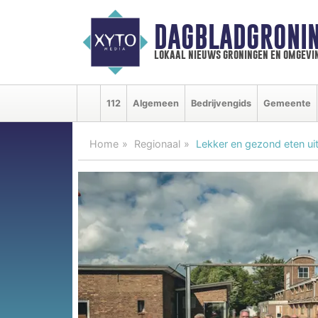
DAGBLADGRONIN
lokaal nieuws groningen en omgevi
112
Algemeen
Bedrijvengids
Gemeente
Home
Regionaal
Lekker en gezond eten uit