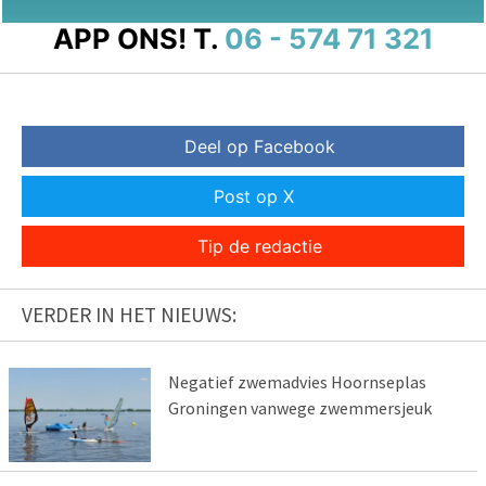
APP ONS!
T.
06 - 574 71 321
Deel op Facebook
Post op X
Tip de redactie
VERDER IN HET NIEUWS:
Negatief zwemadvies Hoornseplas
Groningen vanwege zwemmersjeuk