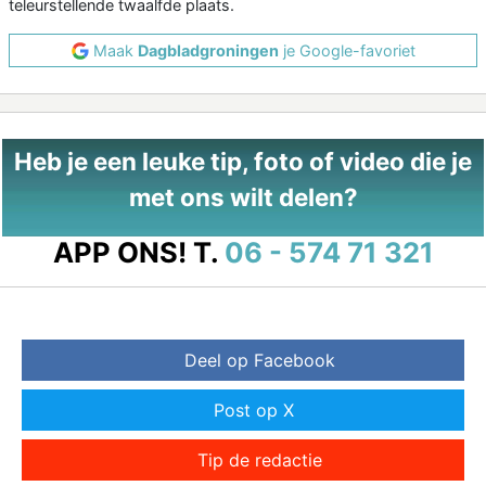
teleurstellende twaalfde plaats.
Maak
Dagbladgroningen
je Google-favoriet
Heb je een leuke tip, foto of video die je
met ons wilt delen?
APP ONS!
T.
06 - 574 71 321
Deel op Facebook
Post op X
Tip de redactie