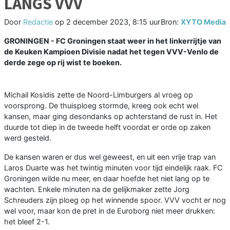
LANGS VVV
Door
Redactie
op
2 december 2023, 8:15 uur
Bron:
XYTO Media
GRONINGEN - FC Groningen staat weer in het linkerrijtje van
de Keuken Kampioen Divisie nadat het tegen VVV-Venlo de
derde zege op rij wist te boeken.
Michail Kosidis zette de Noord-Limburgers al vroeg op
voorsprong. De thuisploeg stormde, kreeg ook echt wel
kansen, maar ging desondanks op achterstand de rust in. Het
duurde tot diep in de tweede helft voordat er orde op zaken
werd gesteld.
De kansen waren er dus wel geweest, en uit een vrije trap van
Laros Duarte was het twintig minuten voor tijd eindelijk raak. FC
Groningen wilde nu meer, en daar hoefde het niet lang op te
wachten. Enkele minuten na de gelijkmaker zette Jorg
Schreuders zijn ploeg op het winnende spoor. VVV vocht er nog
wel voor, maar kon de pret in de Euroborg niet meer drukken:
het bleef 2-1.