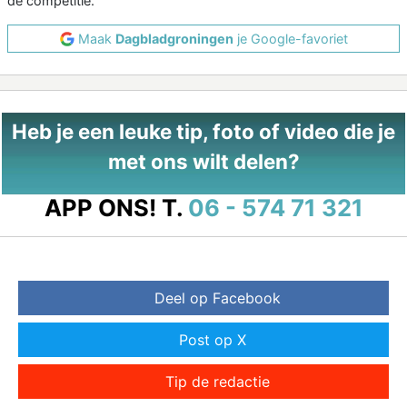
de competitie.
Maak
Dagbladgroningen
je Google-favoriet
Heb je een leuke tip, foto of video die je
met ons wilt delen?
APP ONS!
T.
06 - 574 71 321
Deel op Facebook
Post op X
Tip de redactie