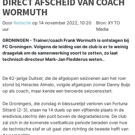
DIRECT AFSCHEID VAN COACH
WORMUTH
Door
Redactie
op
14 november 2022, 10:20
Bron: XYTO
uur
Media
GRONINGEN - Trainer/coach Frank Wormuth is ontslagen bij
FC Groningen. Volgens de leiding van de club is er te weinig
draagvlak om de samenwerking voort te zetten, zo laat
technisch directeur Mark-Jan Fledderus weten..
De 62-jarige Duitser, die de afgelopen seizoenen aan het roer
stond bij Heracles Almelo, volgde afgelopen zomer Danny Buijs
op als coach, maar kende een beroerde seizoensstart.
De Groningers, die zondag in blessuretijd verloren van Fortuna
Sittard (2-3), staan na 14 duels op een vijftiende plaats in de
eredivisie,slechts één punt boven de degradatiezone. De club
zal zich in de komende voetballoze periode beraden over hoe
de technische staf er uit gaat zien richting de tweede helft van