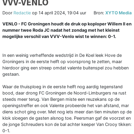
VVV-VENLO
Door
Redactie
op
14 april 2024, 19:04 uur
Bron:
XYTO Media
VENLO - FC Groningen houdt de druk op koploper Willem II en
nummer twee Roda JC nadat het zondag met het kleinst
mogelijke verschil van VVV-Venlo wist te winnen: 0-1.
In een weinig verheffende wedstrijd in De Koel leek Hove de
Groningers in de eerste helft op voorsprong te zetten, maar
hierdoor ging een streep omdat valente buitenspel zou hebben
gestaan.
Waar de thuisploeg in de eerste helft nog aardig tegenstand
bood, daar drong FC Groningen de Noord-Limburgers na rust
steeds meer terug. Van Bergen miste een reuzekans op de
openingstreffer en ook Valente probeerde het van afstand, mar
diens schot ging over. Met nog iets meer dan tien minuten op de
klok sloegen de gasten alsnog toe. Peersman gaf de voorzet en
de jonge Schreuders kon de bal achter keeper Van Crooy tikken:
0-1.