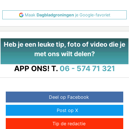
Maak
Dagbladgroningen
je Google-favoriet
Heb je een leuke tip, foto of video die je
met ons wilt delen?
APP ONS!
T.
06 - 574 71 321
Deel op Facebook
Post op X
Tip de redactie