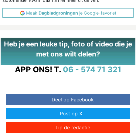
slotoffensief kwam daarna niet meer uit de verf.
Maak
Dagbladgroningen
je Google-favoriet
Heb je een leuke tip, foto of video die je
met ons wilt delen?
APP ONS!
T.
06 - 574 71 321
Deel op Facebook
Post op X
Tip de redactie