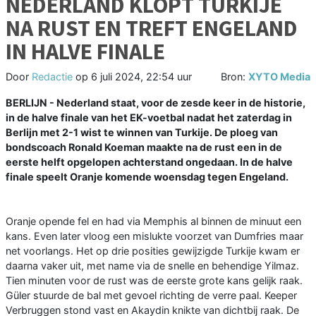
NEDERLAND KLOPT TURKIJE
NA RUST EN TREFT ENGELAND
IN HALVE FINALE
Door
Redactie
op
6 juli 2024, 22:54 uur
Bron:
XYTO Media
BERLIJN - Nederland staat, voor de zesde keer in de historie,
in de halve finale van het EK-voetbal nadat het zaterdag in
Berlijn met 2-1 wist te winnen van Turkije. De ploeg van
bondscoach Ronald Koeman maakte na de rust een in de
eerste helft opgelopen achterstand ongedaan. In de halve
finale speelt Oranje komende woensdag tegen Engeland.
Oranje opende fel en had via Memphis al binnen de minuut een
kans. Even later vloog een mislukte voorzet van Dumfries maar
net voorlangs. Het op drie posities gewijzigde Turkije kwam er
daarna vaker uit, met name via de snelle en behendige Yilmaz.
Tien minuten voor de rust was de eerste grote kans gelijk raak.
Güler stuurde de bal met gevoel richting de verre paal. Keeper
Verbruggen stond vast en Akaydin knikte van dichtbij raak. De