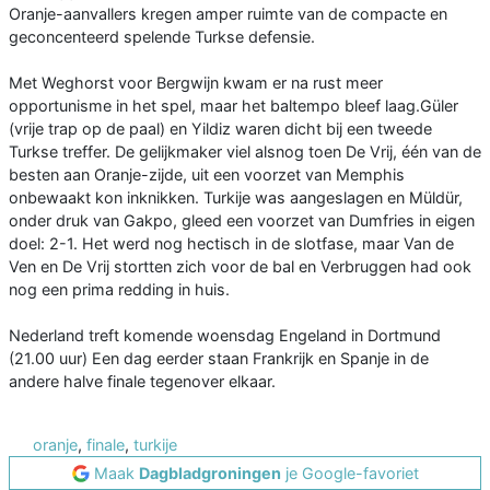
Oranje-aanvallers kregen amper ruimte van de compacte en
geconcenteerd spelende Turkse defensie.
Met Weghorst voor Bergwijn kwam er na rust meer
opportunisme in het spel, maar het baltempo bleef laag.Güler
(vrije trap op de paal) en Yildiz waren dicht bij een tweede
Turkse treffer. De gelijkmaker viel alsnog toen De Vrij, één van de
besten aan Oranje-zijde, uit een voorzet van Memphis
onbewaakt kon inknikken. Turkije was aangeslagen en Müldür,
onder druk van Gakpo, gleed een voorzet van Dumfries in eigen
doel: 2-1. Het werd nog hectisch in de slotfase, maar Van de
Ven en De Vrij stortten zich voor de bal en Verbruggen had ook
nog een prima redding in huis.
Nederland treft komende woensdag Engeland in Dortmund
(21.00 uur) Een dag eerder staan Frankrijk en Spanje in de
andere halve finale tegenover elkaar.
oranje
,
finale
,
turkije
Maak
Dagbladgroningen
je Google-favoriet