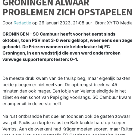
GRONINGEN ALWAAR
PROBLEMEN ZICH OPSTAPELEN
Door
Redactie
op
26 januari 2023, 21:08 uur
Bron: XYTO Media
GRONINGEN - SC Cambuur heeft voor het eerst sinds
oktober, toen PSV met 3-0 werd geklopt, weer eens een zege
geboekt. De Friezen wonnen de kelderkraker bij FC
Groningen, in een wedstrijd die even werd onderbroken
vanwege supportersprotesten: 0-1.
De meeste druk kwam van de thuisploeg, maar eigenlijk bakten
beide ploegen er niet veel van. De opbrengst bleek na 45
minuten dan ook mager. Een lobje van Valente eindigde in het
zijnet en een schot van Pepi ging voorlangs. SC Cambuur kwam
er amper uit in de eerste helft.
Na rust ontbrandde het duel en toonden ook de gasten zowaar
wat pit. Paulissen kopte naast en Balk knalde hard op keeper
Verrips. Aan de overkant had Krüger moeten scoren, maar Ruiter