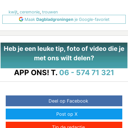
kwijt
,
ceremonie
,
trouwen
Maak
Dagbladgroningen
je Google-favoriet
Heb je een leuke tip, foto of video die je
met ons wilt delen?
APP ONS!
T.
06 - 574 71 321
Deel op Facebook
Post op X
Tip de redactie