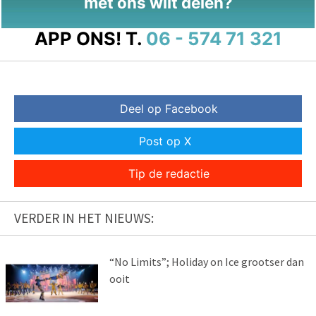
met ons wilt delen?
APP ONS!
T.
06 - 574 71 321
Deel op Facebook
Post op X
Tip de redactie
VERDER IN HET NIEUWS:
“No Limits”; Holiday on Ice grootser dan
ooit