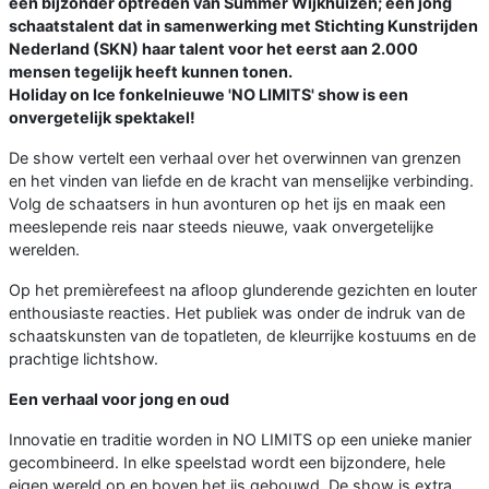
een bijzonder optreden van Summer Wijkhuizen; een jong
schaatstalent dat in samenwerking met Stichting Kunstrijden
Nederland (SKN) haar talent voor het eerst aan 2.000
mensen tegelijk heeft kunnen tonen.
Holiday on Ice fonkelnieuwe 'NO LIMITS' show is een
onvergetelijk spektakel!
De show vertelt een verhaal over het overwinnen van grenzen
en het vinden van liefde en de kracht van menselijke verbinding.
Volg de schaatsers in hun avonturen op het ijs en maak een
meeslepende reis naar steeds nieuwe, vaak onvergetelijke
werelden.
Op het premièrefeest na afloop glunderende gezichten en louter
enthousiaste reacties. Het publiek was onder de indruk van de
schaatskunsten van de topatleten, de kleurrijke kostuums en de
prachtige lichtshow.
Een verhaal voor jong en oud
Innovatie en traditie worden in NO LIMITS op een unieke manier
gecombineerd. In elke speelstad wordt een bijzondere, hele
eigen wereld op en boven het ijs gebouwd. De show is extra