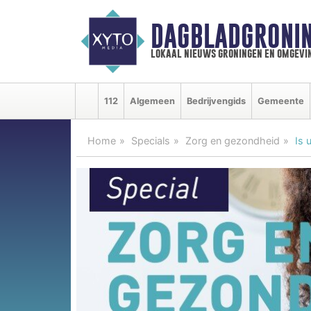
DAGBLADGRONIN
lokaal nieuws groningen en omgevi
112
Algemeen
Bedrijvengids
Gemeente
Home
Specials
Zorg en gezondheid
Is 