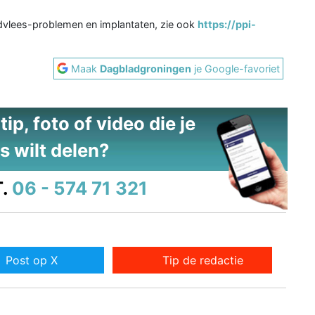
ndvlees-problemen en implantaten, zie ook
https://ppi-
Maak
Dagbladgroningen
je Google-favoriet
ip, foto of video die je
s wilt delen?
.
06 - 574 71 321
Post op X
Tip de redactie