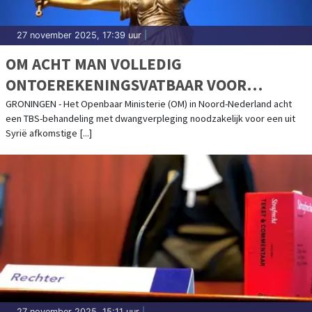
27 november 2025, 17:39 uur
|
OM ACHT MAN VOLLEDIG
ONTOEREKENINGSVATBAAR VOOR
POGING DOODSLAG OP AGENTEN IN
GRONINGEN - Het Openbaar Ministerie (OM) in Noord-Nederland acht
een TBS-behandeling met dwangverpleging noodzakelijk voor een uit
GRONINGEN
Syrië afkomstige [...]
27 november 2025, 15:11 uur
|