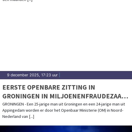
9 december 2025, 17:23 uur
|
EERSTE OPENBARE ZITTING IN
GRONINGEN IN MILJOENENFRAUDEZAAK;
TWEE VERDACHTEN 90 DAGEN LANGER
GRONINGEN - Een 25-jarige man uit Groningen en een 24-jarige man uit
Appingedam worden er door het Openbaar Ministerie (OM) in Noord-
VAST
Nederland van [...]