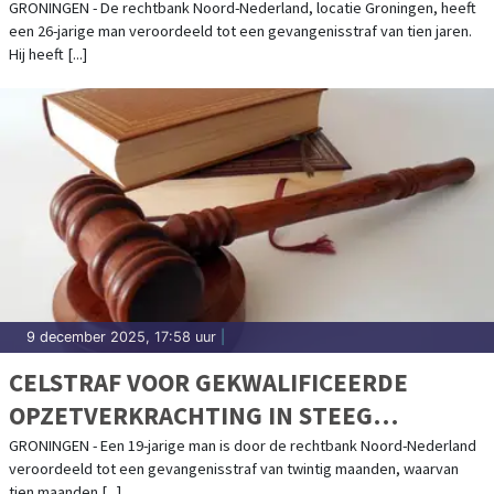
ZEDENFEITEN
GRONINGEN - De rechtbank Noord-Nederland, locatie Groningen, heeft
een 26-jarige man veroordeeld tot een gevangenisstraf van tien jaren.
Hij heeft [...]
9 december 2025, 17:58 uur
|
CELSTRAF VOOR GEKWALIFICEERDE
OPZETVERKRACHTING IN STEEG
GRONINGEN
GRONINGEN - Een 19-jarige man is door de rechtbank Noord-Nederland
veroordeeld tot een gevangenisstraf van twintig maanden, waarvan
tien maanden [...]