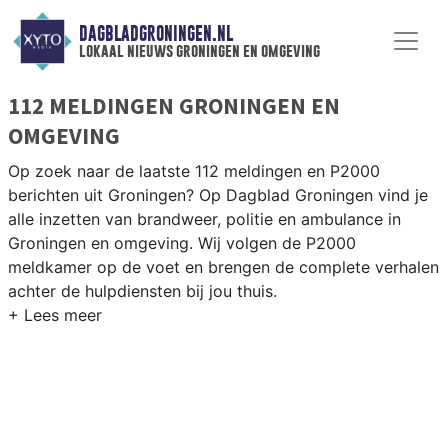
DAGBLADGRONINGEN.NL
lokaal nieuws groningen en omgeving
112 MELDINGEN GRONINGEN EN
OMGEVING
Op zoek naar de laatste 112 meldingen en P2000
berichten uit Groningen? Op Dagblad Groningen vind je
alle inzetten van brandweer, politie en ambulance in
Groningen en omgeving. Wij volgen de P2000
meldkamer op de voet en brengen de complete verhalen
achter de hulpdiensten bij jou thuis.
P2000 MELDINGEN GRONINGEN
Van incidenten op de A7 en de A28 tot meldingen in
wijken als Paddepoel, Selwerd, Vinkhuizen en het
Groningse centrum — onze redactie brengt snel verslag.