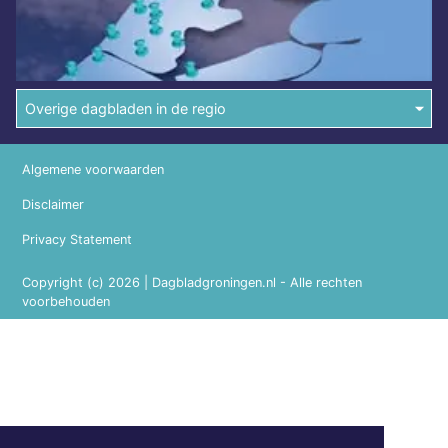
Overige dagbladen in de regio
Algemene voorwaarden
Disclaimer
Privacy Statement
Copyright (c) 2026 | Dagbladgroningen.nl - Alle rechten
voorbehouden