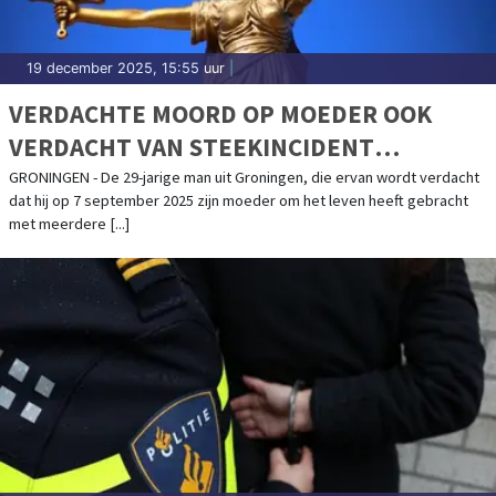
19 december 2025, 15:55 uur
|
VERDACHTE MOORD OP MOEDER OOK
VERDACHT VAN STEEKINCIDENT
CASCADEPLEIN
GRONINGEN - De 29-jarige man uit Groningen, die ervan wordt verdacht
dat hij op 7 september 2025 zijn moeder om het leven heeft gebracht
met meerdere [...]