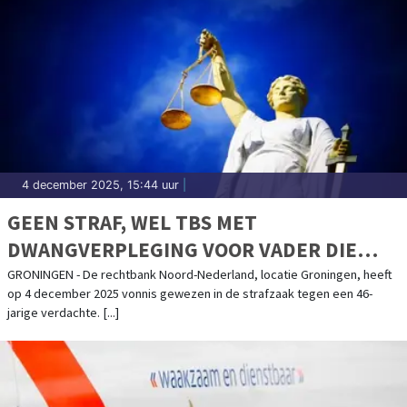
4 december 2025, 15:44 uur
|
GEEN STRAF, WEL TBS MET
DWANGVERPLEGING VOOR VADER DIE
ZIJN ZOONTJE VAN HET LEVEN HEEFT
GRONINGEN - De rechtbank Noord-Nederland, locatie Groningen, heeft
op 4 december 2025 vonnis gewezen in de strafzaak tegen een 46-
BEROOFD
jarige verdachte. [...]