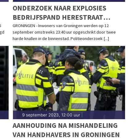
ONDERZOEK NAAR EXPLOSIES
BEDRIJFSPAND HERESTRAAT
GRONINGEN
5
GRONINGEN - Inwoners van Groningen werden op 12
egd
september omstreeks 23:40 uur opgeschrikt door twee
harde knallen in de binnenstad. Politieonderzoek [...]
9 september 2023, 12:00 uur
|
AANHOUDING NA MISHANDELING
VAN HANDHAVERS IN GRONINGEN