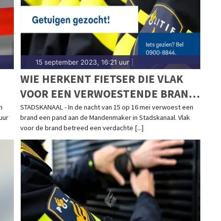
15 september 2023, 16:21 uur
|
WIE HERKENT FIETSER DIE VLAK
VOOR EEN VERWOESTENDE BRAND
IN STADSKANAAL NOG IN HET PAND
n
STADSKANAAL - In de nacht van 15 op 16 mei verwoest een
uur
brand een pand aan de Mandenmaker in Stadskanaal. Vlak
IS?
voor de brand betreed een verdachte [...]