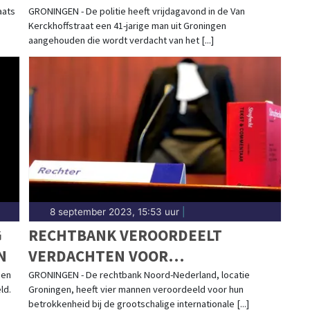
aats
GRONINGEN - De politie heeft vrijdagavond in de Van
Kerckhoffstraat een 41-jarige man uit Groningen
aangehouden die wordt verdacht van het [...]
8 september 2023, 15:53 uur
|
G
RECHTBANK VEROORDEELT
N
VERDACHTEN VOOR
GROOTSCHALIGE INTERNATIONALE
een
GRONINGEN - De rechtbank Noord-Nederland, locatie
ld.
Groningen, heeft vier mannen veroordeeld voor hun
DRUGSHANDEL
betrokkenheid bij de grootschalige internationale [...]