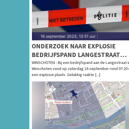
16 september 2023, 13:51 uur
|
ONDERZOEK NAAR EXPLOSIE
BEDRIJFSPAND LANGESTRAAT
WINSCHOTEN GRONINGEN
WINSCHOTEN - Bij een bedrijfspand aan de Langestraat i
Winschoten vond op zaterdag 16 september rond 07:20 
een explosie plaats. Gelukkig raakte [...]