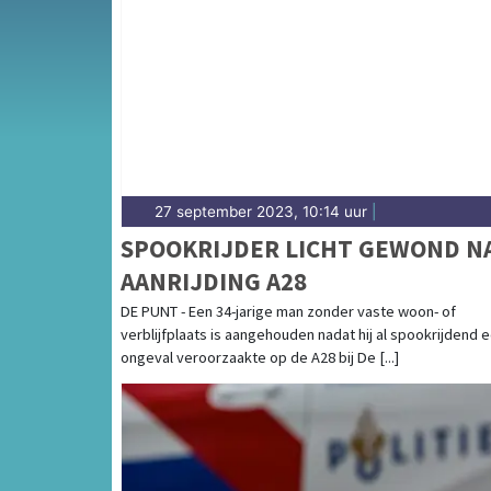
Van incidenten op de A7 en de A28 tot meld
en het Groningse centrum — onze redactie b
27 september 2023, 10:14 uur
|
SPOOKRIJDER LICHT GEWOND N
AANRIJDING A28
DE PUNT - Een 34-jarige man zonder vaste woon- of
verblijfplaats is aangehouden nadat hij al spookrijdend 
ongeval veroorzaakte op de A28 bij De [...]