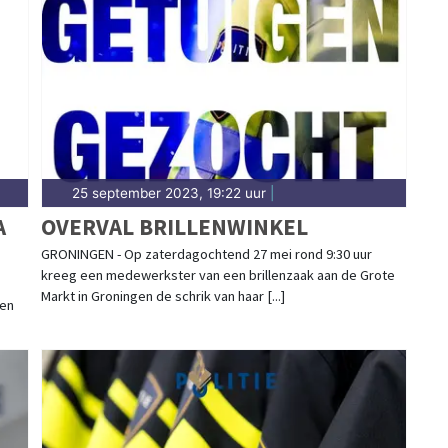
ingen in wijken als Paddepoel, Selwerd, Vinkhuizen
rengt snel verslag.
25 september 2023, 19:22 uur
|
A
OVERVAL BRILLENWINKEL
GRONINGEN - Op zaterdagochtend 27 mei rond 9:30 uur
kreeg een medewerkster van een brillenzaak aan de Grote
Markt in Groningen de schrik van haar [...]
een