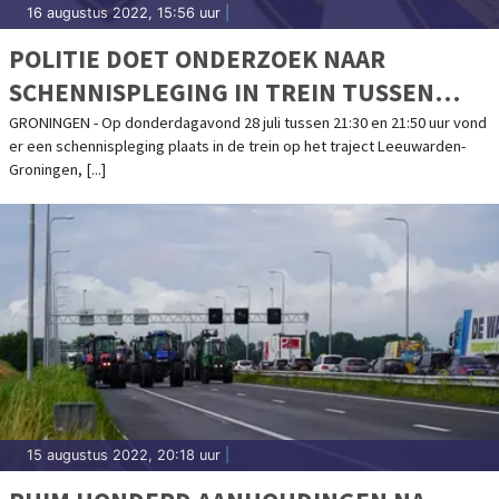
16 augustus 2022, 15:56 uur
|
POLITIE DOET ONDERZOEK NAAR
SCHENNISPLEGING IN TREIN TUSSEN
BUITENPOST EN GRONINGEN
GRONINGEN - Op donderdagavond 28 juli tussen 21:30 en 21:50 uur vond
er een schennispleging plaats in de trein op het traject Leeuwarden-
Groningen, [...]
15 augustus 2022, 20:18 uur
|