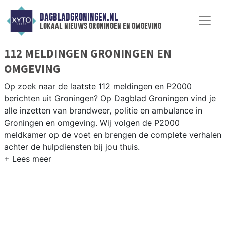
DAGBLADGRONINGEN.NL
lokaal nieuws groningen en omgeving
112 MELDINGEN GRONINGEN EN
OMGEVING
Op zoek naar de laatste 112 meldingen en P2000
berichten uit Groningen? Op Dagblad Groningen vind je
alle inzetten van brandweer, politie en ambulance in
Groningen en omgeving. Wij volgen de P2000
meldkamer op de voet en brengen de complete verhalen
achter de hulpdiensten bij jou thuis.
P2000 MELDINGEN GRONINGEN
Van incidenten op de A7 en de A28 tot meldingen in
wijken als Paddepoel, Selwerd, Vinkhuizen en het
Groningse centrum — onze redactie brengt snel verslag.