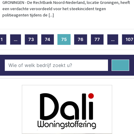
GRONINGEN - De Rechtbank Noord-Nederland, locatie Groningen, heeft
een verdachte veroordeeld voor het steekincident tegen
politieagenten tijdens de [...]
1
...
73
74
75
(current)
76
77
...
107