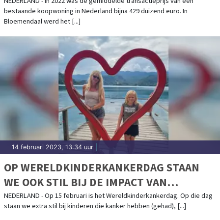
DUIZEND EURO
NEDERLAND - In 2022 was de gemiddelde transactieprijs van een
bestaande koopwoning in Nederland bijna 429 duizend euro. In
Bloemendaal werd het [...]
14 februari 2023, 13:34 uur
|
OP WERELDKINDERKANKERDAG STAAN
WE OOK STIL BIJ DE IMPACT VAN
KINDERKANKER OP HET GEZIN
NEDERLAND - Op 15 februari is het Wereldkinderkankerdag. Op die dag
staan we extra stil bij kinderen die kanker hebben (gehad), [...]