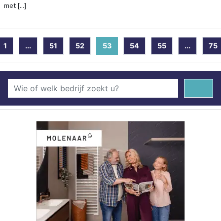
met [...]
1
...
51
52
53
(current)
54
55
...
75