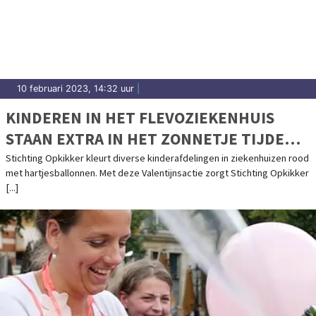
10 februari 2023, 14:32 uur
|
KINDEREN IN HET FLEVOZIEKENHUIS
STAAN EXTRA IN HET ZONNETJE TIJDENS
VALENTIJNSDAG
Stichting Opkikker kleurt diverse kinderafdelingen in ziekenhuizen rood
met hartjesballonnen. Met deze Valentijnsactie zorgt Stichting Opkikker
[...]