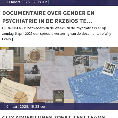
13 maart 2025, 12:08 uur
|
DOCUMENTAIRE OVER GENDER EN
PSYCHIATRIE IN DE RKZBIOS TE
GRONINGEN
GRONINGEN - In het kader van de Week van de Psychiatrie is er op
zondag 6 april 2025 een speciale vertoning van de documentaire Why
Every [...]
6 maart 2025, 16:38 uur
|
CITY ADVENTURES ZOEKT TESTTEAMS