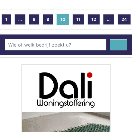
1
...
8
9
10
(current)
11
12
...
24