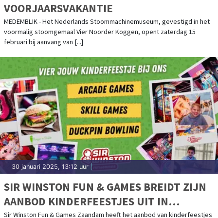
VOORJAARSVAKANTIE
MEDEMBLIK - Het Nederlands Stoommachinemuseum, gevestigd in het
voormalig stoomgemaal Vier Noorder Koggen, opent zaterdag 15
februari bij aanvang van [...]
30 januari 2025, 13:12 uur
|
SIR WINSTON FUN & GAMES BREIDT ZIJN
AANBOD KINDERFEESTJES UIT IN
ZAANDAM
Sir Winston Fun & Games Zaandam heeft het aanbod van kinderfeestjes