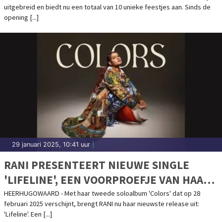
uitgebreid en biedt nu een totaal van 10 unieke feestjes aan. Sinds de
opening [...]
29 januari 2025, 10:41 uur
|
RANI PRESENTEERT NIEUWE SINGLE
'LIFELINE', EEN VOORPROEFJE VAN HAAR
AANKOMENDE ALBUM
HEERHUGOWAARD - Met haar tweede soloalbum 'Colors' dat op 28
februari 2025 verschijnt, brengt RANI nu haar nieuwste release uit:
'Lifeline'. Een [...]