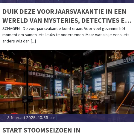
DUIK DEZE VOORJAARSVAKANTIE IN EEN
WERELD VAN MYSTERIES, DETECTIVES EN
HUNTERS!
SCHAGEN - De voorjaarsvakantie komt eraan. Voor veel gezinnen hét
moment om samen iets leuks te ondernemen. Maar wat als je eens iets
anders wilt dan [...]
3 februari 2025, 10:59 uur
|
START STOOMSEIZOEN IN