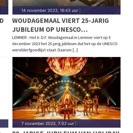
14 november 2023, 16:43 uur
|
D
WOUDAGEMAAL VIERT 25-JARIG
JUBILEUM OP UNESCO
WERELDERFGOEDLIJST
LEMMER - Het Ir. D.F. Woudagemaal in Lemmer viert op 5
december 2023 het 25-jarig jubileum dat het op de UNESCO
werelderfgoedlijst staat. Daarom [...]
7 november 2023, 7:32 uur
|