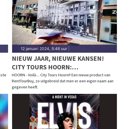
gen.nl.
12 januari 2024, 5:46 uur
|
NIEUW JAAR, NIEUWE KANSEN!
CITY TOURS HOORN:
PROFESSIONEEL BEGELEIDE TOURS
kste
HOORN - Voilà.... City Tours Hoorn!! Een nieuw product van
RentTourBuy, zo uitgebreid dat men er een eigen naam aan
DOOR HOORN EN WEST-FRIESLAND
gegeven heeft.