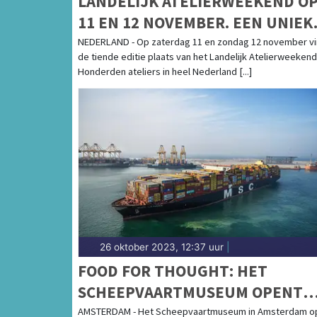
LANDELIJK ATELIERWEEKEND O
11 EN 12 NOVEMBER. EEN UNIEK
KIJK IN HONDERDEN ATELIERS
NEDERLAND - Op zaterdag 11 en zondag 12 november vi
de tiende editie plaats van het Landelijk Atelierweekend
DOOR HET HELE LAND
Honderden ateliers in heel Nederland [...]
26 oktober 2023, 12:37 uur
|
FOOD FOR THOUGHT: HET
SCHEEPVAARTMUSEUM OPENT
TENTOONSTELLING OVER DE
AMSTERDAM - Het Scheepvaartmuseum in Amsterdam o