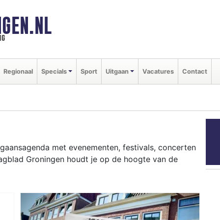
GEN.NL
ng
Regionaal
Specials
Sport
Uitgaan
Vacatures
Contact
uitgaansagenda met evenementen, festivals, concerten
Dagblad Groningen houdt je op de hoogte van de
ziekfestivals en culinaire events - ontdek het