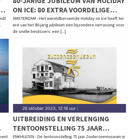
P
80-JARIGE JUBILEUM VAN HOLIDAY
E
ON ICE: 80 EXTRA VOORDELIGE
JUBILEUM FAMILIETICKETS PER
ndt
AMSTERDAM - Het wereldberoemde Holiday on Ice heeft ter
.
ere van het 80-jarig jubileum een bijzondere verrassing voor
SHOW BESCHIKBAAR
de snelle beslissers: een [...]
26 oktober 2023, 12:16 uur
|
UITBREIDING EN VERLENGING
TENTOONSTELLING 75 JAAR
ZUIDERZEEMUSEUM
pent
ENKHUIZEN - De tentoonstelling 75 jaar Zuiderzeemuseum in