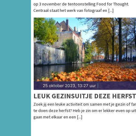
op 3 november de tentoonstelling Food for Thought.
VERBORGEN WERELD ACHTER O
Centraal staat het werk van fotograaf en [...]
VOEDSEL
25 oktober 2023, 13:27 uur
|
LEUK GEZINSUITJE DEZE HERFS
Zoek jij een leuke activiteit om samen met je gezin of fa
te doen deze herfst? Heb je zin om er lekker even op uit
gaan met elkaar en een [...]