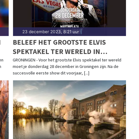
23 december 2023, 8:21 uur
|
N
BELEEF HET GROOTSTE ELVIS
SPEKTAKEL TER WERELD IN
GRONINGEN
en
GRONINGEN - Voor het grootste Elvis spektakel ter wereld
n
moet je donderdag 28 december in Groningen zijn. Na de
succesvolle eerste show dit voorjaar, [...]