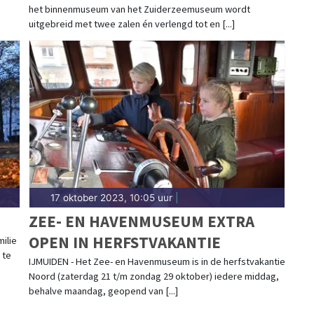
het binnenmuseum van het Zuiderzeemuseum wordt
NS
uitgebreid met twee zalen én verlengd tot en [...]
17 oktober 2023, 10:05 uur
|
T
ZEE- EN HAVENMUSEUM EXTRA
OPEN IN HERFSTVAKANTIE
milie
 te
IJMUIDEN - Het Zee- en Havenmuseum is in de herfstvakantie
Noord (zaterdag 21 t/m zondag 29 oktober) iedere middag,
behalve maandag, geopend van [...]