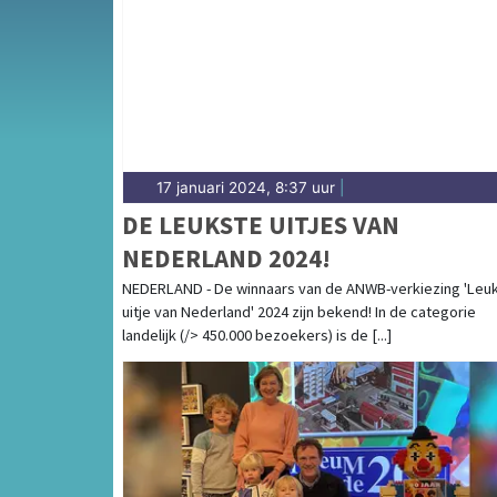
complete uitgaansaanbod op dagbladgronin
17 januari 2024, 8:37 uur
|
DE LEUKSTE UITJES VAN
NEDERLAND 2024!
NEDERLAND - De winnaars van de ANWB-verkiezing 'Leu
uitje van Nederland' 2024 zijn bekend! In de categorie
landelijk (/> 450.000 bezoekers) is de [...]