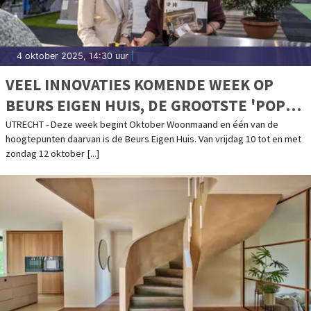
4 oktober 2025, 14:30 uur
|
VEEL INNOVATIES KOMENDE WEEK OP
BEURS EIGEN HUIS, DE GROOTSTE 'POP
UP SHOP' VOOR WONEN, BOUWEN EN
UTRECHT - Deze week begint Oktober Woonmaand en één van de
hoogtepunten daarvan is de Beurs Eigen Huis. Van vrijdag 10 tot en met
VERBOUWEN
zondag 12 oktober [...]