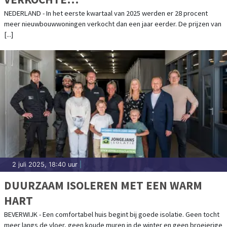
NIEUWBOUWKOOPWONINGEN
NEDERLAND - In het eerste kwartaal van 2025 werden er 28 procent
meer nieuwbouwwoningen verkocht dan een jaar eerder. De prijzen van
[...]
2 juli 2025, 18:40 uur
|
DUURZAAM ISOLEREN MET EEN WARM
HART
BEVERWIJK - Een comfortabel huis begint bij goede isolatie. Geen tocht
meer langs de vloer, geen koude muren in de winter en geen broeierige