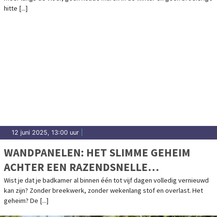
hitte [...]
12 juni 2025, 13:00 uur
|
WANDPANELEN: HET SLIMME GEHEIM
ACHTER EEN RAZENDSNELLE
BADKAMERRENOVATIE
Wist je dat je badkamer al binnen één tot vijf dagen volledig vernieuwd
kan zijn? Zonder breekwerk, zonder wekenlang stof en overlast. Het
geheim? De [...]