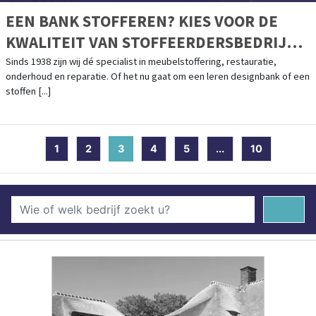
EEN BANK STOFFEREN? KIES VOOR DE
KWALITEIT VAN STOFFEERDERSBEDRIJF
VAN ZETTEN
Sinds 1938 zijn wij dé specialist in meubelstoffering, restauratie,
onderhoud en reparatie. Of het nu gaat om een leren designbank of een
stoffen [...]
1
2
3
(current)
4
5
...
10