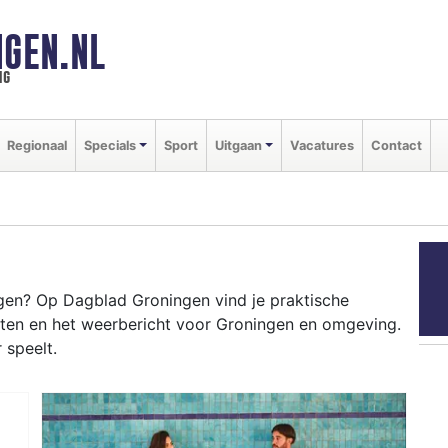
GEN.NL
ng
Regionaal
Specials
Sport
Uitgaan
Vacatures
Contact
en? Op Dagblad Groningen vind je praktische
nten en het weerbericht voor Groningen en omgeving.
 speelt.
INGEN
e tot evenementen als Noorderzon en de Groningse