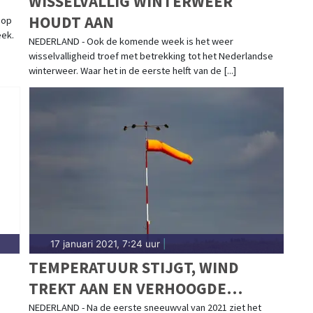
WISSELVALLIG WINTERWEER
HOUDT AAN
 op
eek.
NEDERLAND - Ook de komende week is het weer
wisselvalligheid troef met betrekking tot het Nederlandse
winterweer. Waar het in de eerste helft van de [...]
17 januari 2021, 7:24 uur
|
TEMPERATUUR STIJGT, WIND
TREKT AAN EN VERHOOGDE
REGENKANS
NEDERLAND - Na de eerste sneeuwval van 2021 ziet het