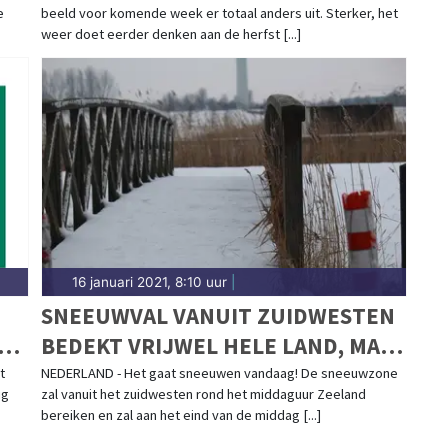
e
beeld voor komende week er totaal anders uit. Sterker, het
weer doet eerder denken aan de herfst [...]
16 januari 2021, 8:10 uur
|
SNEEUWVAL VANUIT ZUIDWESTEN
R
BEDEKT VRIJWEL HELE LAND, MAAR
IS VAN KORTE DUUR
t
NEDERLAND - Het gaat sneeuwen vandaag! De sneeuwzone
ig
zal vanuit het zuidwesten rond het middaguur Zeeland
bereiken en zal aan het eind van de middag [...]