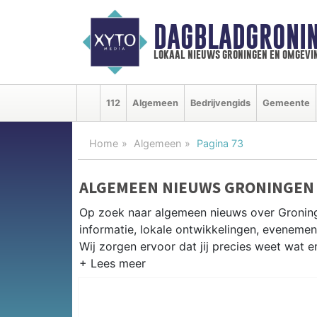
DAGBLADGRONIN
lokaal nieuws groningen en omgevi
112
Algemeen
Bedrijvengids
Gemeente
Home
Algemeen
Pagina 73
ALGEMEEN NIEUWS GRONINGEN
Op zoek naar algemeen nieuws over Groning
informatie, lokale ontwikkelingen, eveneme
Wij zorgen ervoor dat jij precies weet wat er
PRAKTISCHE INFORMATIE GRON
Van werkzaamheden op de Oosterhamrikzon